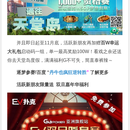
并且即日起至11月底，活跃新朋友再加赠
百W幸运
大礼包
启动码一组，单一最高奖励100W！看戏之余还送
你去天堂岛度假，满满福利G不可失，简直泰裤辣～
逐梦参赛!百度 “
丹牛也疯狂逆转胜
”
了解更多
活跃新朋友限量送
双旦嘉年华福利