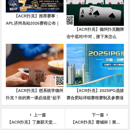
【ACR扑克】推荐赛事：
APL济州岛站2026赛程公布｜
【ACR扑克】德州扑克翻牌
₩12亿保底主赛事 + WSOP直
击中底对/中对，接下来怎么
通车 + 多场线上卫星赛
办？90%玩家都犯错的关键点！
【ACR扑克】想系统学德州
【ACR扑克】2025IPG选拔
扑克？你的第一课必须是“起手
赛合肥站详细赛程赛制及参赛须
牌范围”
知发布（更新版）
上一篇
下一篇
【ACR扑克】丁彪获天堂岛25K豪客赛第16名 EPT布拉格站开幕
【ACR扑克】蓉城杯丨第四届蓉城杯B组火热依旧 118人共聚现场 赵健256000领衔B组