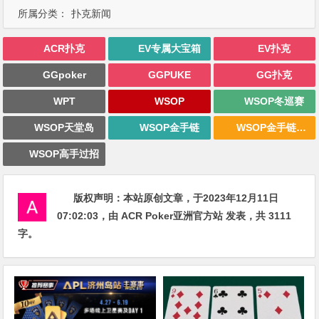
所属分类：
扑克新闻
ACR扑克
EV专属大宝箱
EV扑克
GGpoker
GGPUKE
GG扑克
WPT
WSOP
WSOP冬巡赛
WSOP天堂岛
WSOP金手链
WSOP金手链战报
WSOP高手过招
版权声明：
本站原创文章，于2023年12月11日
07:02:03
，由
ACR Poker亚洲官方站
发表，共 3111
字。