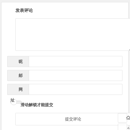
文
发表评论
章
导
航
昵
*
称
邮
*
箱
网
址
滑动解锁才能提交