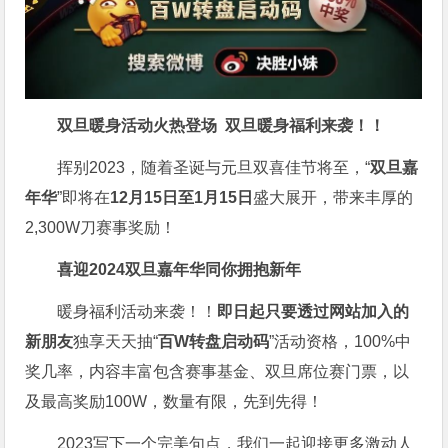
双旦暖身活动火热登场
双旦暖身福利来袭！！
挥别2023，随着圣诞与元旦双喜佳节将至，“
双旦嘉
年华
”即将在
12月15日至1月15日
盛大展开，带来丰厚的
2,300W刀赛事奖励！
喜迎2024
双旦嘉年华同你拥抱新年
暖身福利活动来袭！！
即日起只要透过网站加入的
新朋友
独享天天抽“
百W转盘启动码
”活动资格，100%中
奖几率，内容丰富包含赛事基金、双旦席位赛门票，以
及最高奖励100W，数量有限，先到先得！
2023写下一个完美句点，我们一起迎接更多激动人