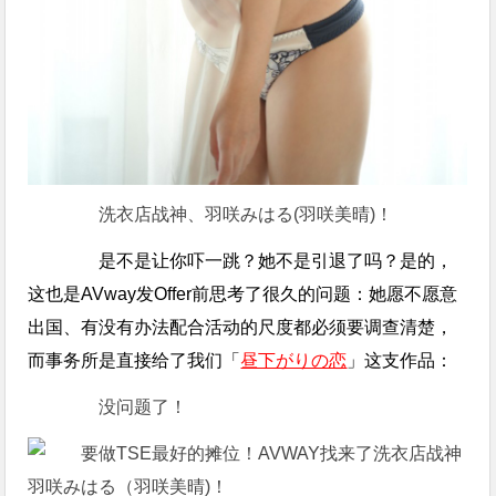
洗衣店战神、羽咲みはる(羽咲美晴)！
是不是让你吓一跳？她不是引退了吗？是的，
这也是AVway发Offer前思考了很久的问题：她愿不愿意
出国、有没有办法配合活动的尺度都必须要调查清楚，
而事务所是直接给了我们「
昼下がりの恋
」这支作品：
没问题了！