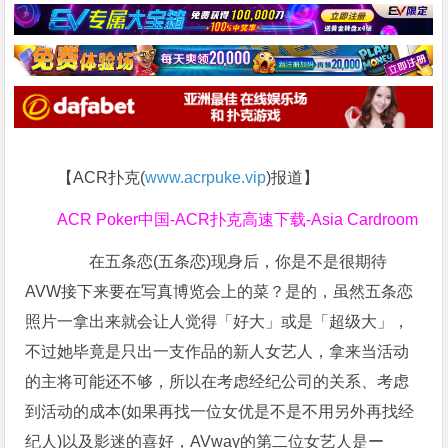
【ACR扑克(
www.acrpuke.vip
)报道】
ACR Poker中国-ACR扑克高速下载-Asia Cardroom
在五条恋(五条恋)现身后，你是不是很期待
AVW接下来要在写真博览会上的菜？
是的，虽然五条恋
照片一拿出来就会让人觉得「好大」或是「超级大」，
不过她毕竟是只出一支作品的新人女艺人，拿来当活动
的主将可能还不够，所以在考虑经纪公司的关系、考虑
到活动的成本(如果再找一位女优是不是不用另外再找经
纪人)以及影迷的喜好，AVway的第二位女艺人是ー