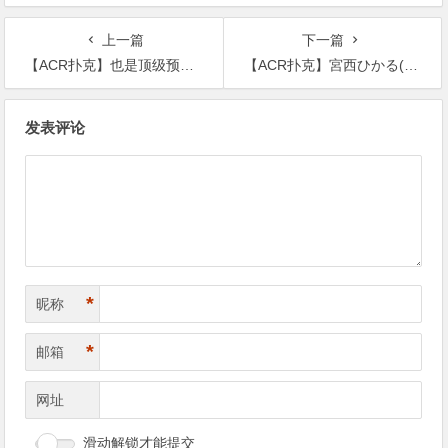
上一篇
下一篇
【ACR扑克】也是顶级预备军！辉有九头身完美身材！
【ACR扑克】宮西ひかる(宫西光)作品BF-701发布！和邻居搞上了！最强眼镜妹成了肉食痴女！
文
发表评论
章
导
航
*
昵称
*
邮箱
网址
滑动解锁才能提交