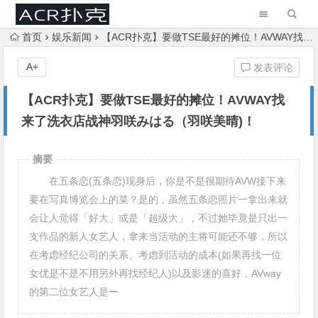
首页
娱乐新闻
【ACR扑克】要做TSE最好的摊位！AVWAY找来了洗衣店战神羽咲みはる（羽咲美晴)！
A+
发表评论
【ACR扑克】要做TSE最好的摊位！AVWAY找
来了洗衣店战神羽咲みはる（羽咲美晴)！
摘要
在五条恋(五条恋)现身后，你是不是很期待AVW接下来
要在写真博览会上的菜？是的，虽然五条恋照片一拿出来就
会让人觉得「好大」或是「超级大」，不过她毕竟是只出一
支作品的新人女艺人，拿来当活动的主将可能还不够，所以
在考虑经纪公司的关系、考虑到活动的成本(如果再找一位
女优是不是不用另外再找经纪人)以及影迷的喜好，AVway
的第二位女艺人是ー