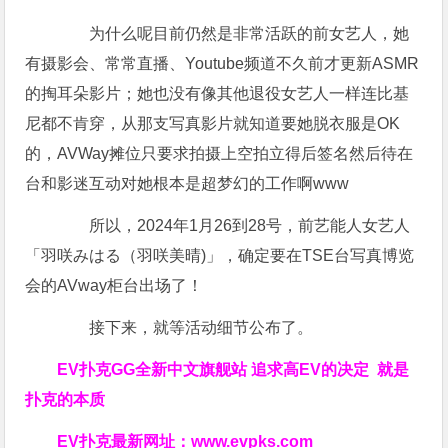
为什么呢目前仍然是非常活跃的前女艺人，她
有摄影会、常常直播、Youtube频道不久前才更新ASMR
的掏耳朵影片；她也没有像其他退役女艺人一样连比基
尼都不肯穿，从那支写真影片就知道要她脱衣服是OK
的，AVWay摊位只要求拍摄上空拍立得后签名然后待在
台和影迷互动对她根本是超梦幻的工作啊www
所以，2024年1月26到28号，前艺能人女艺人
「羽咲みはる（羽咲美晴)」，确定要在TSE台写真博览
会的AVway柜台出场了！
接下来，就等活动细节公布了。
EV扑克GG
全新中文旗舰站
追求高EV
的决定
就是
扑克的本质
EV扑克最新网址：
www.evpks.com