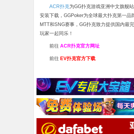
ACR扑克
为GG扑克游戏亚洲中文旗舰站，
安装下载，GGPoker为全球最大扑克第一
MTT和SNG赛事，GG扑克致力提供国内最
玩家一起同乐！
前往
ACR扑克官方网址
前往
EV扑克官方下载