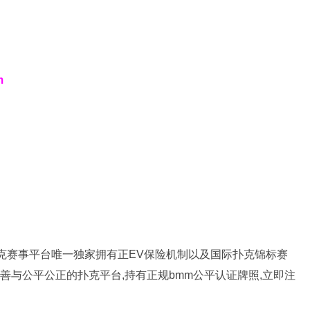
m
新扑克赛事平台唯一独家拥有正EV保险机制以及国际扑克锦标赛
完善与公平公正的扑克平台,持有正规bmm公平认证牌照,立即注