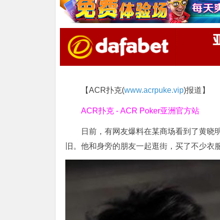
【ACR扑克(
www.acrpuke.vip
)报道】
ACR扑克 - ACR Poker亚洲官方站
日前，有网友爆料在某商场看到了黄晓
旧。他和身旁的朋友一起逛街，买了不少衣