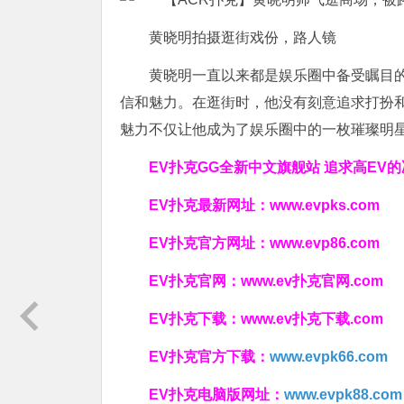
黄晓明拍摄逛街戏份，路人镜
黄晓明一直以来都是娱乐圈中备受瞩目
信和魅力。在逛街时，他没有刻意追求打扮
魅力不仅让他成为了娱乐圈中的一枚璀璨明
EV扑克GG
全新中文旗舰站
追求高EV
的
EV扑克最新网址：
www.evpks.com
EV扑克官方网址：
www.evp86.com
EV扑克官网：
www.ev扑克官网.com
EV扑克下载：
www.ev扑克下载.com
EV扑克官方下载：
www.evpk66.com
EV扑克电脑版网址：
www.evpk88.com