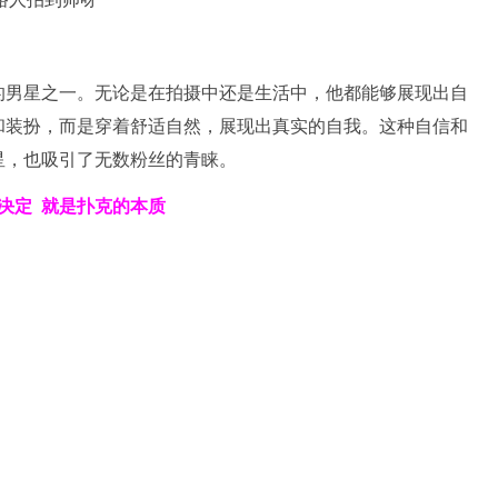
的男星之一。无论是在拍摄中还是生活中，他都能够展现出自
和装扮，而是穿着舒适自然，展现出真实的自我。这种自信和
星，也吸引了无数粉丝的青睐。
决定
就是扑克的本质