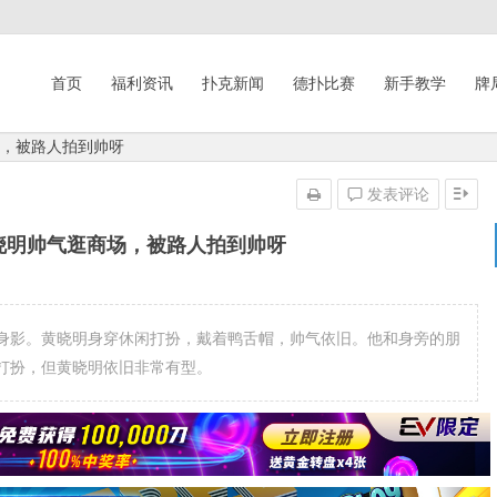
首页
福利资讯
扑克新闻
德扑比赛
新手教学
牌
场，被路人拍到帅呀
发表评论
晓明帅气逛商场，被路人拍到帅呀
身影。黄晓明身穿休闲打扮，戴着鸭舌帽，帅气依旧。他和身旁的朋
打扮，但黄晓明依旧非常有型。