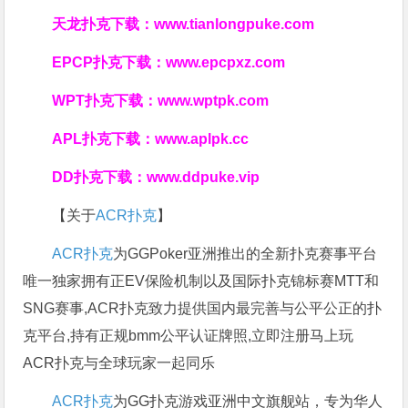
天龙扑克下载：
www.tianlongpuke.com
EPCP扑克下载：
www.epcpxz.com
WPT扑克下载：
www.wptpk.com
APL扑克下载：
www.aplpk.cc
DD扑克下载：
www.ddpuke.vip
【关于
ACR扑克
】
ACR扑克
为GGPoker亚洲推出的全新扑克赛事平台
唯一独家拥有正EV保险机制以及国际扑克锦标赛MTT和
SNG赛事,ACR扑克致力提供国内最完善与公平公正的扑
克平台,持有正规bmm公平认证牌照,立即注册马上玩
ACR扑克与全球玩家一起同乐
ACR扑克
为GG扑克游戏亚洲中文旗舰站，专为华人