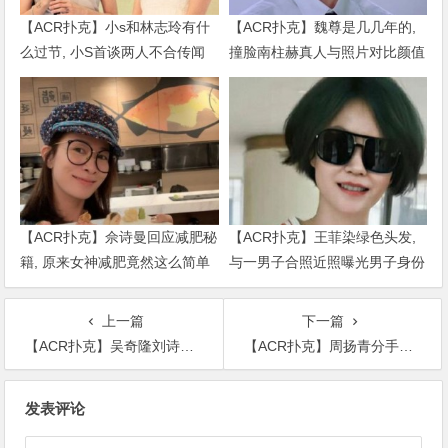
【ACR扑克】小s和林志玲有什
【ACR扑克】魏尊是几几年的,
么过节, 小S首谈两人不合传闻
撞脸南柱赫真人与照片对比颜值
说了什么
被质疑
【ACR扑克】佘诗曼回应减肥秘
【ACR扑克】王菲染绿色头发,
籍, 原来女神减肥竟然这么简单
与一男子合照近照曝光男子身份
被扒出
上一篇
下一篇
【ACR扑克】吴奇隆刘诗诗合照分享美好时刻，点赞
【ACR扑克】周扬青分手理由离谱似故意分手，牵扯出众多的秘密？
文
发表评论
章
导