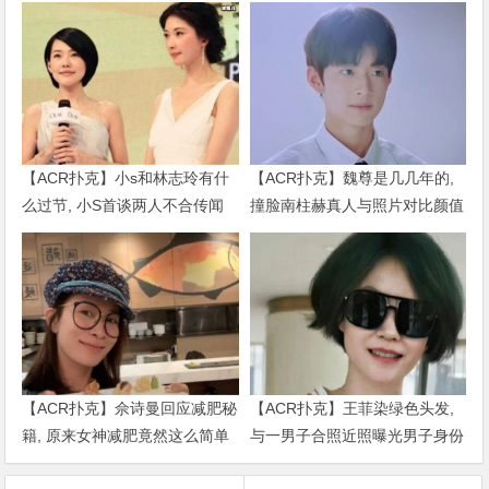
【ACR扑克】小s和林志玲有什
【ACR扑克】魏尊是几几年的,
么过节, 小S首谈两人不合传闻
撞脸南柱赫真人与照片对比颜值
说了什么
被质疑
【ACR扑克】佘诗曼回应减肥秘
【ACR扑克】王菲染绿色头发,
籍, 原来女神减肥竟然这么简单
与一男子合照近照曝光男子身份
被扒出