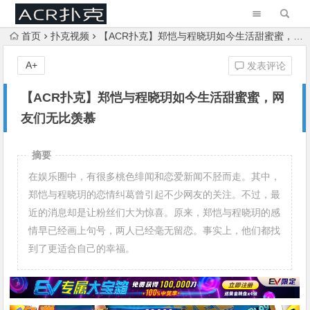
首页
扑克视频
【ACR扑克】郑恺与程晓玥如今生活甜蜜蜜，网友们无比羡慕
A+
发表评论
【ACR扑克】郑恺与程晓玥如今生活甜蜜蜜，网
友们无比羡慕
摘要
在娱乐圈中，有很多桃色绯闻和恋爱新闻不胫而走。其中，
郑恺与程晓玥的恋情纠葛曾引起不少网友的关注。不过，最
近的消息却是让粉丝们大为惊喜。原来，郑恺与程晓玥的感
情早已经画上句号，两人已经毫无留恋。事实上，他们都找
到了更适合自己的幸福。