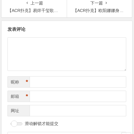
上一篇
下一篇
【ACR扑克】易烊千玺歌曲记录篇上线啦，19岁的他到底有多少成就
【ACR扑克】欧阳娜娜身材火辣，怎么拍怎么好看
文
发表评论
章
导
航
*
昵称
*
邮箱
网址
滑动解锁才能提交