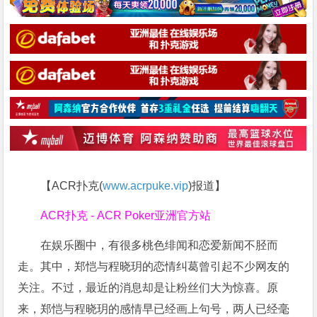
【ACR扑克(
www.acrpuke.vip
)报道】
ACR扑克 - ACR Poker亚洲官方站
在娱乐圈中，有很多桃色绯闻和恋爱新闻不胫而
走。其中，郑恺与程晓玥的恋情纠葛曾引起不少网友的
关注。不过，最近的消息却是让粉丝们大为惊喜。原
来，郑恺与程晓玥的感情早已经画上句号，两人已经毫