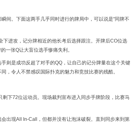
彩瞬间。下面这两手几乎同时进行的牌局中，可以说是“同牌不
O位的全下进攻，记分牌相近的他长考后选择跟注。开牌后CO位选
牌的一张Q让大盲位选手惨痛失利。
选手则是成功反超了对手的QQ，让自己的记分牌量在这个关键
不同，令人不禁感叹国际扑克的魅力和竞技比赛的残酷。
场只剩下72位运动员。现场裁判宣布进入同步手牌阶段，比赛马
现All In-Call，但都并没有让泡沫破裂。直到同步来到第