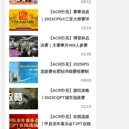
赛第一轮B组61人参战，蔡
08/12
伟贤39.6万领衔13人晋级
【ACR扑克】赛事信息
｜2023CPG®三亚大师赛详
细赛程赛制发布
12/10
【ACR扑克】博登杯总
决赛｜主赛事共469人参赛
107人晋级 卓国栋/周兆祥领
01/05
跑D组/D组快速
【ACR扑克】2025IPG
选拔赛合肥站详细赛程赛制
及参赛须知发布（更新版）
09/05
【ACR扑克】游玩攻略
丨2023CQPT城市选拔赛
【成都站】赛事酒店介绍及
11/15
城市游玩攻略！
【ACR扑克】在线选拔
丨甲辰龙年喜乐会TJPT在线