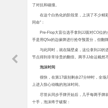
了对抗和碰撞。
在这个白热化的阶段里，上演了不少精
同命”：
Pre-Flop大盲位选手拿到JJ面对C
手是用Q5o的边缘牌进行抢夺预置分，但翻
与此同时，就在隔壁桌，这位拿到JJ的
节点得到非常珍贵的翻倍。两手JJ命运截然
泡沫时间
很快，在第17级别剩余27分钟时，全
上进入惊心动魄的泡沫时间。
尽管从同步手牌开始后，几乎每两手牌就会出
十手，泡沫终于破裂：