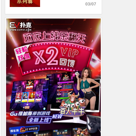
选拔系列赛剩余赛事将于3月
03/07
6日至9日进行！