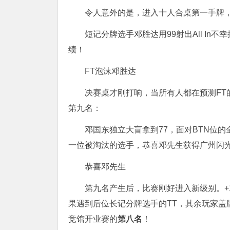
令人意外的是，进入十人合桌第一手牌，
短记分牌选手邓胜达用99射出All In
绩！
FT泡沫邓胜达
决赛桌才刚打响，当所有人都在预测F
第九名：
邓国东独立大盲拿到77，面对BTN位的全
一位被淘汰的选手，恭喜邓先生获得广州闪
恭喜邓先生
第九名产生后，比赛刚好进入新级别。+1位
果遇到后位长记分牌选手的TT，其余玩家盖
竞馆开业赛的
第八名
！