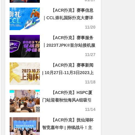
38万记分领衔D组28人晋级
【ACR扑克】赛事信息
｜CCL崇礼国际扑克大赛详
细赛程赛制发布
11/20
【ACR扑克】赛事服务
丨2023TJPK®首尔站接机服
务预约通道现已开启
11/27
【ACR扑克】赛事新闻
| 10月27日-11月3日2023上
海杯SHPC®秋季系列赛赛程
11/18
赛制公布
【ACR扑克】HSPC厦
门站迎着秋怡海风A组吸引
180人参赛50人晋级，沈东
11/14
黎坐拥31万记分牌成CL
【ACR扑克】抚仙湖杯
智竞嘉年华 | 持续战斗！主