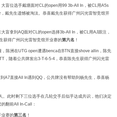
手戴塘面对CL的open用99 3b-All In，被CL用A5s
ver，戴先生遗憾被淘汰。恭喜戴先生获得广州闪光雷智竞馆开
到AQ面对CL的open选择3b-All In，被CL用AJ跟注，
先生获得广州闪光雷智竞馆开业赛的
第六名
！
陈洲在UTG open遭遇benca在BTN直接shove allin，陈先
a的TT，随着公共牌发出3-T-6-5-4，恭喜陈先生获得广州闪光雷
A7直接All In遇到QQ，公共牌没有帮助到杨先生，恭喜杨
！
3人。此时剩下三位选手在几轮交手后似乎达成共识，他们决定
ll In-Call：
开业赛的
第三名
！