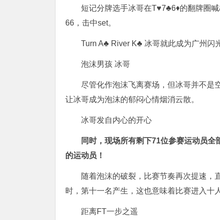
短记分牌选手冰哥在T♥7♣6♦的翻牌圈喊
66，击中set。
Turn A♣ River K♣ 冰哥就此成为
泡沫男孩 冰哥
尽管化作泡沫飞离赛场，但冰哥并不是
让冰哥成为泡沫的郁闷心情烟消云散。
冰哥发自内心的开心
同时，现场所有剩下71位参赛运动员全
的运动员！
随着泡沫的破裂，比赛节奏再次提速，直
时，第十一名产生，这也意味着比赛进入十
距离FT一步之遥