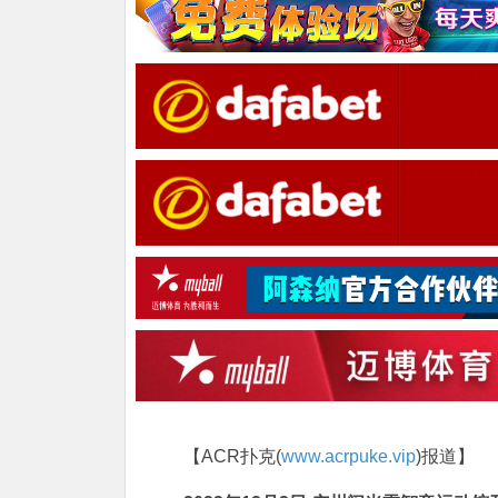
【ACR扑克(
www.acrpuke.vip
)报道】