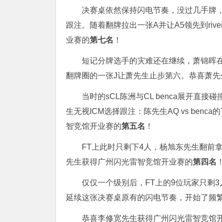
决赛桌依然保持闪电节奏，没过几手牌，大盲位选
跟注。随着翻牌拉出一张A并让A5领先到ri
业赛的
第七名
！
短记分牌选手的灾难还在继续，萧锦晖在大盲拿
翻牌圈的一张J让萧先生止步第六。恭喜萧
当时的sCL陈洲与CL benca展开直接碰撞，
生无视ICM选择跟注：陈先生AQ vs benc
智竞馆开业赛的
第五名
！
FT上此时只剩下4人，杨旭东先生翻前拿到
先生获得广州闪光雷智竞馆开业赛的
第四名
仅仅一个级别后，FT上的9位玩家只剩
延续这张决赛桌原有的闪电节奏，开始了频繁的翻前A
恭喜李修宽先生获得广州闪光雷智竞馆