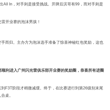
出All In，对手则是接受挑战。开牌后滨哥有99，而对手则是
广州闪光雷开业赛的泡沫男孩！
空手而归。主办方为泡沫选手准备了惊喜神秘红包奖励，这也
部顺利进入广州闪光雷俱乐部开业赛的奖励圈，恭喜所有进圈
到F3T阶段才稍微减缓。终于，在比赛进行到第26级别末尾
人合桌。