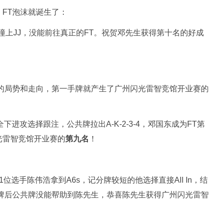
FT泡沫就诞生了：
不幸撞上JJ，没能前往真正的FT。祝贺邓先生获得第十名的好成
T的局势和走向，第一手牌就产生了广州闪光雷智竞馆开业赛的
下进攻选择跟注，公共牌拉出A-K-2-3-4，邓国东成为FT第
光雷智竞馆开业赛的
第九名
！
选手陈伟浩拿到A6s，记分牌较短的他选择直接All In，结
牌后公共牌没能帮助到陈先生，恭喜陈先生获得广州闪光雷智