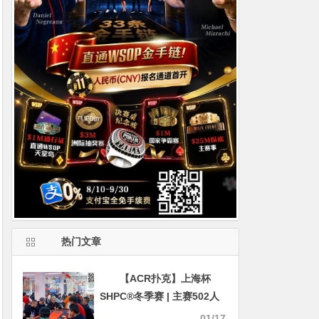
热门文章
【ACR扑克】上海杯
SHPC®冬季赛 | 主赛502人
次参赛110人晋级，季春辉
01/17