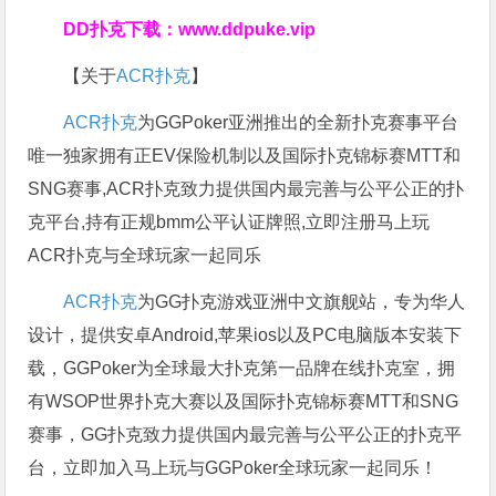
DD扑克下载：
www.ddpuke.vip
【关于
ACR扑克
】
ACR扑克
为GGPoker亚洲推出的全新扑克赛事平台
唯一独家拥有正EV保险机制以及国际扑克锦标赛MTT和
SNG赛事,ACR扑克致力提供国内最完善与公平公正的扑
克平台,持有正规bmm公平认证牌照,立即注册马上玩
ACR扑克与全球玩家一起同乐
ACR扑克
为GG扑克游戏亚洲中文旗舰站，专为华人
设计，提供安卓Android,苹果ios以及PC电脑版本安装下
载，GGPoker为全球最大扑克第一品牌在线扑克室，拥
有WSOP世界扑克大赛以及国际扑克锦标赛MTT和SNG
赛事，GG扑克致力提供国内最完善与公平公正的扑克平
台，立即加入马上玩与GGPoker全球玩家一起同乐！