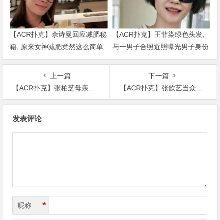
【ACR扑克】佘诗曼回应减肥秘
【ACR扑克】王菲染绿色头发,
籍, 原来女神减肥竟然这么简单
与一男子合照近照曝光男子身份
被扒出
上一篇
下一篇
【ACR扑克】张柏芝母亲节带孩子赛车，她的教育方式受到网友点赞支持
【ACR扑克】张歆艺当众开车？直言大胆不敢听
文
发表评论
章
导
航
*
昵称