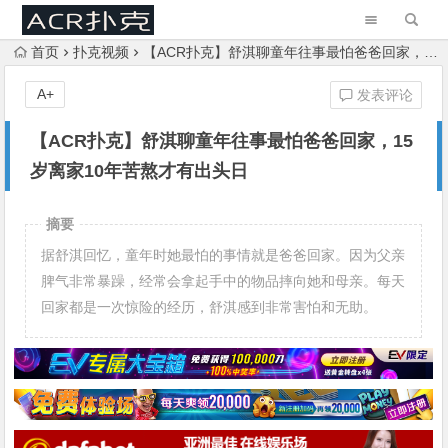
首页
扑克视频
【ACR扑克】舒淇聊童年往事最怕爸爸回家，15岁离家10年苦熬才有出头日
A+
发表评论
【ACR扑克】舒淇聊童年往事最怕爸爸回家，15
岁离家10年苦熬才有出头日
摘要
据舒淇回忆，童年时她最怕的事情就是爸爸回家。因为父亲
脾气非常暴躁，经常会拿起手中的物品摔向她和母亲。每天
回家都是一次惊险的经历，舒淇感到非常害怕和无助。