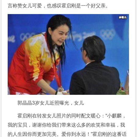
言称赞女儿可爱，也感叹霍启刚是一个好父亲。
郭晶晶3岁女儿近照曝光，女儿
霍启刚在转发女儿照片的同时配文暖心：“小麒麟，
我的宝贝，谢谢你给我们带来这么多的欢笑和幸福，我
的人生因你而更加完美。爱你到永远！”霍启刚的这番话