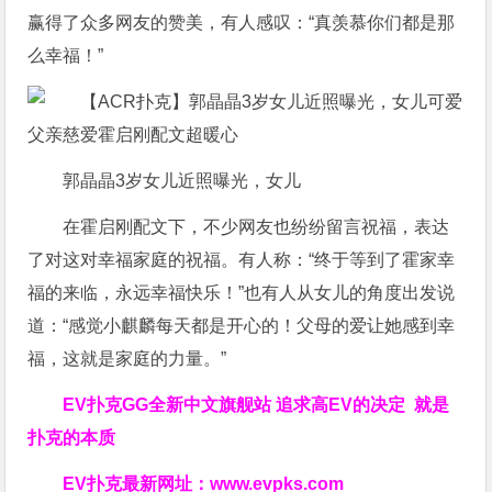
赢得了众多网友的赞美，有人感叹：“真羡慕你们都是那
么幸福！”
郭晶晶3岁女儿近照曝光，女儿
在霍启刚配文下，不少网友也纷纷留言祝福，表达
了对这对幸福家庭的祝福。有人称：“终于等到了霍家幸
福的来临，永远幸福快乐！”也有人从女儿的角度出发说
道：“感觉小麒麟每天都是开心的！父母的爱让她感到幸
福，这就是家庭的力量。”
EV扑克GG
全新中文旗舰站
追求高EV
的决定
就是
扑克的本质
EV扑克最新网址：
www.evpks.com