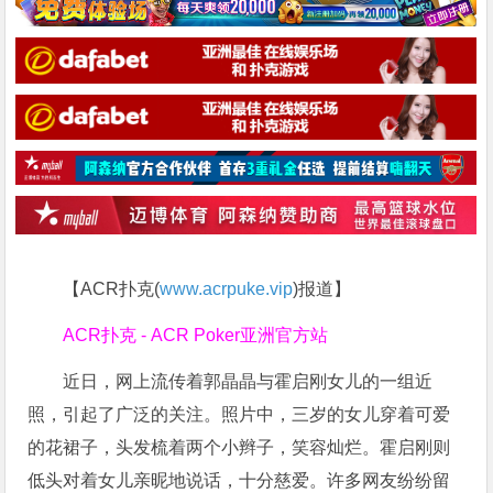
【ACR扑克(
www.acrpuke.vip
)报道】
ACR扑克 - ACR Poker亚洲官方站
近日，网上流传着郭晶晶与霍启刚女儿的一组近
照，引起了广泛的关注。照片中，三岁的女儿穿着可爱
的花裙子，头发梳着两个小辫子，笑容灿烂。霍启刚则
低头对着女儿亲昵地说话，十分慈爱。许多网友纷纷留