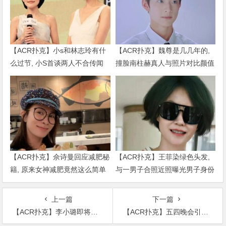
【ACR扑克】小s和林志玲有什
【ACR扑克】魏尊是几几年的,
么过节, 小S首谈两人不合传闻
撞脸南柱赫真人与照片对比颜值
说了什么
被质疑
【ACR扑克】佘诗曼回应减肥秘
【ACR扑克】王菲染绿色头发,
籍, 原来女神减肥竟然这么简单
与一男子合照近照曝光男子身份
被扒出
上一篇
下一篇
【ACR扑克】李小璐即将复出与身价300亿的她同框跳舞，明道也变“同道中人”
【ACR扑克】五四晚会引发关注，王一博易烊千玺朱一龙等流量明星都出场了