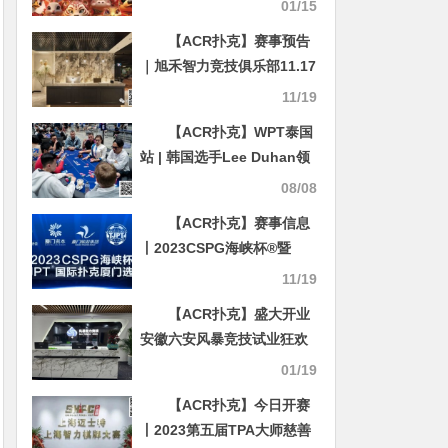
题月赛-辰龙
01/15
【ACR扑克】赛事预告
｜旭禾智力竞技俱乐部11.17
试营业 保底奖励2,200,000
11/19
竞技点
【ACR扑克】WPT泰国
站 | 韩国选手Lee Duhan领
跑14名玩家进入决赛日，
08/08
WPT泰国站主赛冠军悬念即
【ACR扑克】赛事信息
将揭晓
丨2023CSPG海峡杯®暨
TJPT®国际扑克厦门选拔赛
11/19
景点与美食介绍
【ACR扑克】盛大开业
安徽六安风暴竞技试业狂欢
赛 三天保底36台苹果电子产
01/19
品！！！
【ACR扑克】今日开赛
丨2023第五届TPA大师慈善