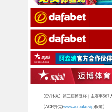
【EV扑克】第三届博登杯｜主赛事587人
【ACR扑克(
www.acrpuke.vip
)报道】