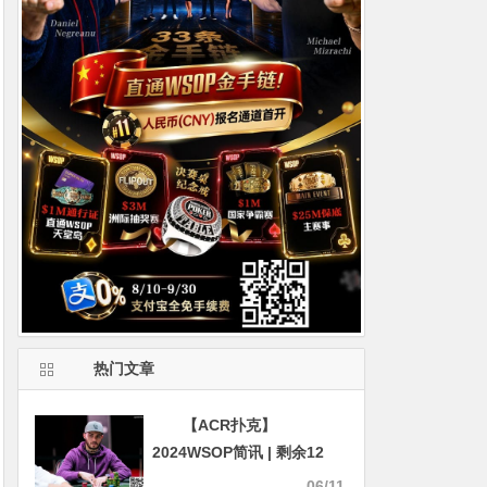
热门文章
【ACR扑克】
2024WSOP简讯 | 剩余12
人，杨崇贤打入25K豪客赛
06/11