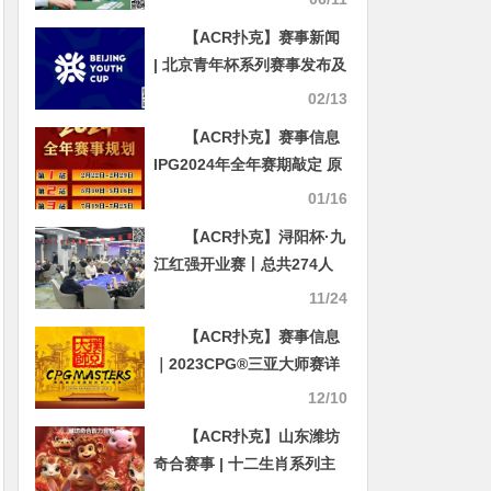
Day 3
【ACR扑克】赛事新闻
| 北京青年杯系列赛事发布及
春节期间线上活动
02/13
【ACR扑克】赛事信息
IPG2024年全年赛期敲定 原
黄山杯总决赛主赛邀请函使
01/16
用办法公布
【ACR扑克】浔阳杯·九
江红强开业赛丨总共274人
次参赛59人晋级DAY2，C组
11/24
叶帅近50万记分牌傲视全场
【ACR扑克】赛事信息
｜2023CPG®三亚大师赛详
细赛程赛制发布
12/10
【ACR扑克】山东潍坊
奇合赛事 | 十二生肖系列主