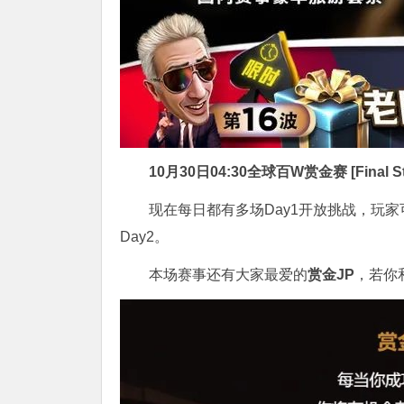
10月30日04:30
全球百W赏金赛 [Final St
现在每日都有多场Day1开放挑战，玩
Day2。
本场赛事还有大家最爱的
赏金JP
，若你和