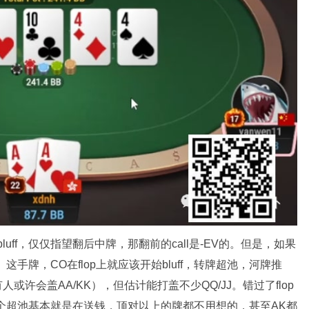
远不bluff，仅仅指望翻后中牌，那翻前的call是-EV的。但是，如果
。这手牌，CO在flop上就应该开始bluff，转牌超池，河牌推
也有人或许会盖AA/KK），但估计能打盖不少QQ/JJ。错过了flop
的这个超池基本就是在送钱，顶对以上的牌都不用想的，甚至AK都