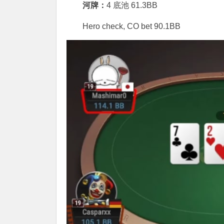
河牌：
4 底池 61.3BB
Hero check, CO bet 90.1BB