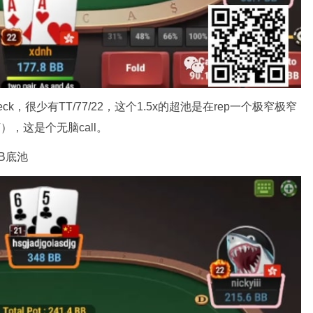
eck，很少有TT/77/22，这个1.5x的超池是在rep一个极窄极窄
），这是个无脑call。
4BB底池