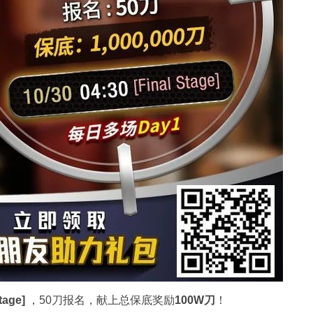
age]
，50刀报名，献上总保底奖励
100W刀
！