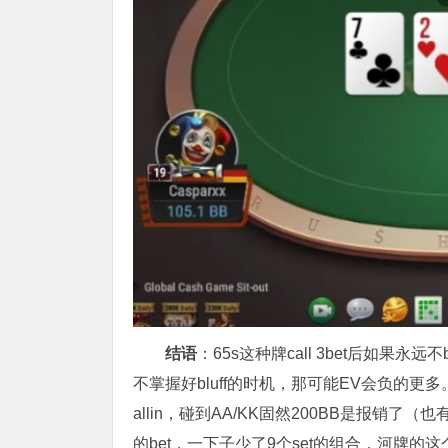
结语
：65s这种牌call 3bet后如果永
不掌握好bluff的时机，那可能EV会负的更多
allin，碰到AA/KK固然200BB是报销了（
的bet，一下子少了9个set的组合，河牌