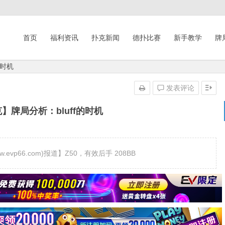
首页
福利资讯
扑克新闻
德扑比赛
新手教学
牌
的时机
发表评论
】牌局分析：bluff的时机
evp66.com)报道】Z50，有效后手 208BB