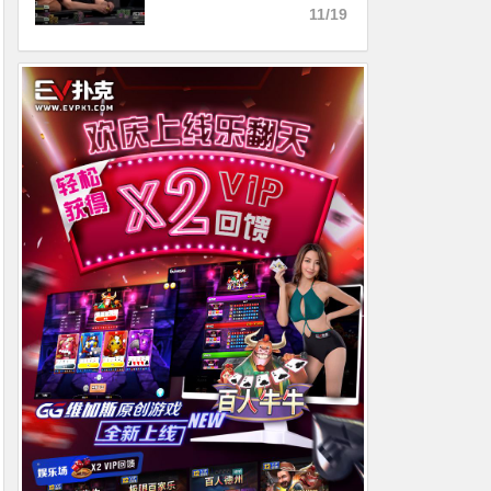
但却撞上了大钢板
11/19