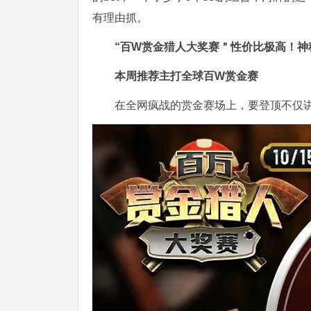
有理由抓。
“百W赏金猎人大奖赛＂性价比极高！
神
本周推荐主打
全球百W赏金赛
在全网疯战的赏金赛场上，要登顶不仅