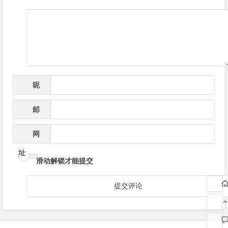
导
航
昵
*
称
邮
*
箱
网
址
滑动解锁才能提交