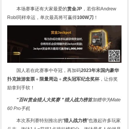
本场赛事还有大家最爱的
赏金JP
，若你和Andrew
Robl同样幸运，单次最高将可赢得
100W刀
！
国人若在此赛事中夺冠，再加码
2023年末国内豪华
扑克旅游套票
＋
限量周边
＋
虎头冠军纪念奖杯
，让你奖
励拿到手软！
“百W赏金猎人大奖赛＂
猎人战力榜首
加赠华为Mate
60 Pro手机
本次系列赛特别推出的“
猎人战力榜
”也激起许多玩家