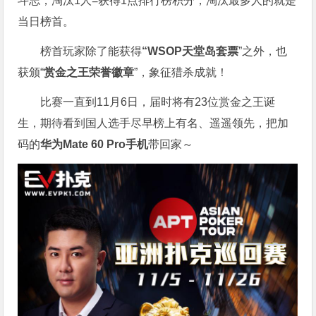
斗志，淘汰1人=获得1点排行榜积分，淘汰最多人的就是
当日榜首。
榜首玩家除了能获得
“WSOP天堂岛套票
”之外，也
获颁“
赏金之王荣誉徽章
”，象征猎杀成就！
比赛一直到11月6日，届时将有23位赏金之王诞
生，期待看到国人选手尽早榜上有名、遥遥领先，把加
码的
华为Mate 60 Pro手机
带回家～