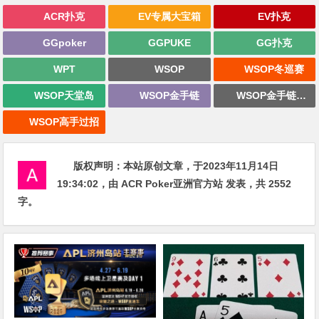
ACR扑克
EV专属大宝箱
EV扑克
GGpoker
GGPUKE
GG扑克
WPT
WSOP
WSOP冬巡赛
WSOP天堂岛
WSOP金手链
WSOP金手链战报
WSOP高手过招
版权声明：
本站原创文章，于2023年11月14日
19:34:02
，由
ACR Poker亚洲官方站
发表，共 2552
字。