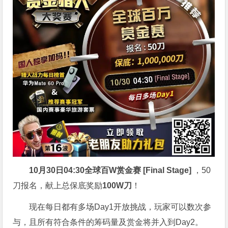
10月30日04:30
全球百W赏金赛 [Final Stage]
，50
刀报名，献上总保底奖励
100W刀
！
现在每日都有多场Day1开放挑战，玩家可以数次参
与，且所有符合条件的筹码量及赏金将并入到Day2。