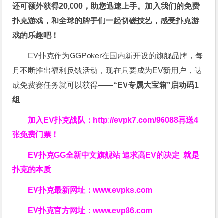
还可额外获得20,000，助您迅速上手。
加入我们的免费
扑克游戏，和全球的牌手们一起切磋技艺，感受扑克游
戏的乐趣吧！
EV扑克作为GGPoker在国内新开设的旗舰品牌，每
月不断推出福利反馈活动，现在只要成为EV新用户，达
成免费赛任务就可以获得——
“EV专属大宝箱”启动码1
组
加入EV扑克战队：
http://evpk7.com/96088
再送4
张免费门票！
EV扑克GG
全新中文旗舰站
追求高EV
的决定
就是
扑克的本质
EV扑克最新网址：
www.evpks.com
EV扑克官方网址：
www.evp86.com