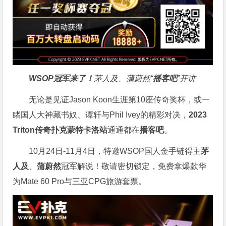
WSOP冠军来了！
茅人及、蒲蔚然“
播客吧
”开讲
无论是见证Jason Koon生涯第10座传奇奖杯，或一
睹国人大神藏书奴、谭轩与Phil Ivey的精彩对决，
2023
Triton传奇扑克蒙特卡洛站
通通都在
播客吧
。
10月24日-11月4日，特邀WSOP国人金手链得主
茅
人及
、
蒲蔚然
冠军解说！敬请密切锁定，免费拿爆款华
为Mate 60 Pro与三亚CPG旅游套票。