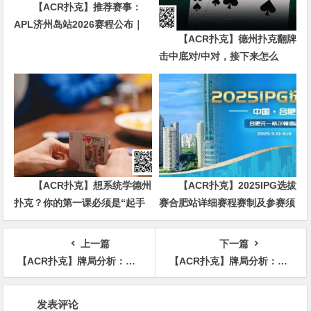
【ACR扑克】推荐赛事：
APL济州岛站2026赛程公布｜
【ACR扑克】德州扑克翻牌
₩12亿保底主赛事 + WSOP直
击中底对/中对，接下来怎么
通车 + 多场线上卫星赛
办？90%玩家都犯错的关键点！
【ACR扑克】想系统学德州
【ACR扑克】2025IPG选拔
扑克？你的第一课必须是“起手
赛合肥站详细赛程赛制及参赛须
牌范围”
知发布（更新版）
上一篇
下一篇
【ACR扑克】牌局分析：不平衡到淋漓尽致
【ACR扑克】牌局分析：bluff的时机
文
发表评论
章