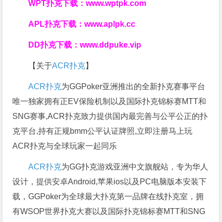
WPT扑克下载：
www.wptpk.com
APL扑克下载：
www.aplpk.cc
DD扑克下载：
www.ddpuke.vip
【关于
ACR扑克
】
ACR扑克
为GGPoker亚洲推出的全新扑克赛事平台
唯一独家拥有正EV保险机制以及国际扑克锦标赛MTT和
SNG赛事,ACR扑克致力提供国内最完善与公平公正的扑
克平台,持有正规bmm公平认证牌照,立即注册马上玩
ACR扑克与全球玩家一起同乐
ACR扑克
为GG扑克游戏亚洲中文旗舰站，专为华人
设计，提供安卓Android,苹果ios以及PC电脑版本安装下
载，GGPoker为全球最大扑克第一品牌在线扑克室，拥
有WSOP世界扑克大赛以及国际扑克锦标赛MTT和SNG