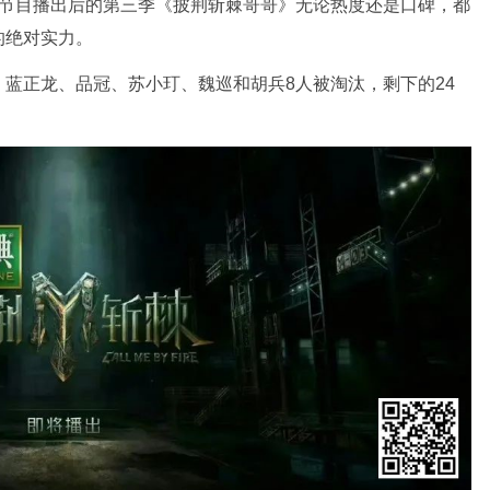
但节目播出后的第三季《披荆斩棘哥哥》无论热度还是口碑，都
的绝对实力。
蓝正龙、品冠、苏小玎、魏巡和胡兵8人被淘汰，剩下的24