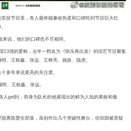
的竞技节目里，有人最终能兼收热度和口碑吃到节目巨大红
惨。
人组来说，他们的口碑也不尽相同。
》全国13强的爱称，去年一档名为《快乐再出发》的综艺节目聚集
灏明、王栎鑫、张远、王铮亮、姚政、陆虎。
去十多年来说更高的关注度。
灏明、王栎鑫、张远。
多路人get到，而身为队长的他展现出的鲜为人知的果敢和傲
早脱离陈楚生部落，虽创作出几个突破性舞台，但却因被质疑