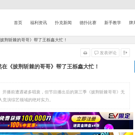
首页
福利资讯
扑克新闻
德扑比赛
新手教学
牌
《披荆斩棘的哥哥》帮了王栎鑫大忙！
发表评论
然在《披荆斩棘的哥哥》帮了王栎鑫大忙！
说《披哥3》开播前遭遇诸多唱衰，但节目播出后的第三季《披荆斩棘哥哥》无
人竞演综艺领域的绝对实力。