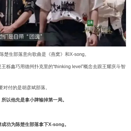
楚生部落意向歌曲是《燕窝》和X-song。
巧用德州扑克里的“thinking level”概念去跟王耀庆斗智
要对付的是胡彦斌部落。
，
所以他先是拿小牌输掉第一局。
牌成功为陈楚生部落拿下
X-song
。