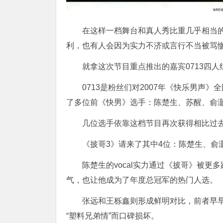
在这样一档舞台和真人秀比重几乎相当
利，也有人会因为实力不济或言行不当被骂
就拿这次节目重点推出的嘉宾0713四
0713是粉丝们对2007年《快乐男声
了多位前《快男》选手：陈楚生、苏醒、俞
几位选手依靠这档节目再次获得相比过
《披哥3》请来了其中4位：陈楚生、俞
陈楚生的vocal实力通过《披哥》被更
气，也让他成为了年度总冠军的热门人选。
张远和王栎鑫则形成鲜明对比，前者早
“塑料兄弟情”而口碑损坏。