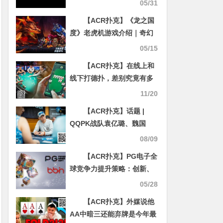
实时聊天、好友系统与社区
05/31
建设
【ACR扑克】《龙之国
度》老虎机游戏介绍｜奇幻
冒险与巨龙宝藏的激情碰撞
05/15
【ACR扑克】在线上和
线下打德扑，差别究竟有多
大
11/20
【ACR扑克】话题 |
QQPK战队袁亿璐、魏国
梁、田浩和林蔚晋级塞浦路
08/09
斯Merit Poker主赛事Day 3
【ACR扑克】PG电子全
球竞争力提升策略：创新、
体验、品牌与数据驱动
05/28
【ACR扑克】外媒说他
AA中暗三还能弃牌是今年最