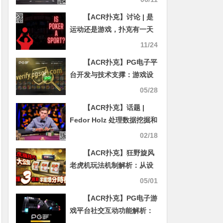
【ACR扑克】讨论 | 是
运动还是游戏，扑克有一天
会出现在奥运会上吗？
11/24
【ACR扑克】PG电子平
台开发与技术支撑：游戏设
计、多平台兼容与安全合规
05/28
【ACR扑克】话题 |
Fedor Holz 处理数据挖掘和
MDA 问题
02/18
【ACR扑克】狂野旋风
老虎机玩法机制解析：从设
计逻辑到理性娱乐策略
05/01
【ACR扑克】PG电子游
戏平台社交互动功能解析：