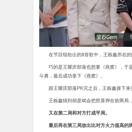
在节目组给出的8首歌中，王栎鑫所在的陈
巧的是王耀庆部落也想要《燕窝》，于是王栎鑫
斗勇，最后成功拿下《燕窝》。
跟王耀庆部落PK完之后，王栎鑫接下来
王栎鑫猜到胡彦斌会把胜算押在前两局
又在第二局和对方打成平局。
最后再在第三局放出比对方火力值高的