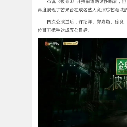
虽说《披哥3》开播前遭遇诸多唱衰，
再度展现了芒果台在成名艺人竞演综艺领域
四次公演过后，许绍洋、郑嘉颖、徐良、
位哥哥携手达成五公目标。