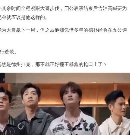
外其余时间全程紧跟大哥步伐，四公表演结束后含泪高喊要为
兄弟就应该是他这样的。
能为大哥赢下一局，但之后他却凭借多年的德扑经验在五公选
进行选歌。
既然是德州扑克，那不就正好撞王栎鑫的枪口上了？