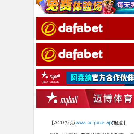
【ACR扑克(
www.acrpuke.vip
)报道】