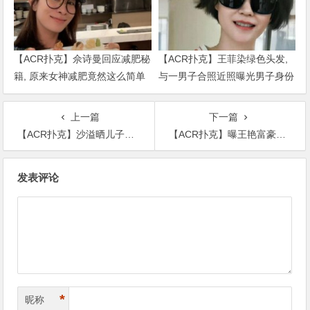
【ACR扑克】佘诗曼回应减肥秘
【ACR扑克】王菲染绿色头发,
籍, 原来女神减肥竟然这么简单
与一男子合照近照曝光男子身份
被扒出
上一篇
下一篇
【ACR扑克】沙溢晒儿子照片，却被满满一柜子盲盒抢镜
【ACR扑克】曝王艳富豪老公被索要赌资，网友：富豪怎么会欠债？
文
发表评论
章
导
航
*
昵称