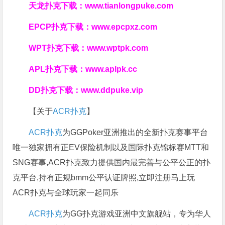
天龙扑克下载：
www.tianlongpuke.com
EPCP扑克下载：
www.epcpxz.com
WPT扑克下载：
www.wptpk.com
APL扑克下载：
www.aplpk.cc
DD扑克下载：
www.ddpuke.vip
【关于
ACR扑克
】
ACR扑克
为GGPoker亚洲推出的全新扑克赛事平台
唯一独家拥有正EV保险机制以及国际扑克锦标赛MTT和
SNG赛事,ACR扑克致力提供国内最完善与公平公正的扑
克平台,持有正规bmm公平认证牌照,立即注册马上玩
ACR扑克与全球玩家一起同乐
ACR扑克
为GG扑克游戏亚洲中文旗舰站，专为华人