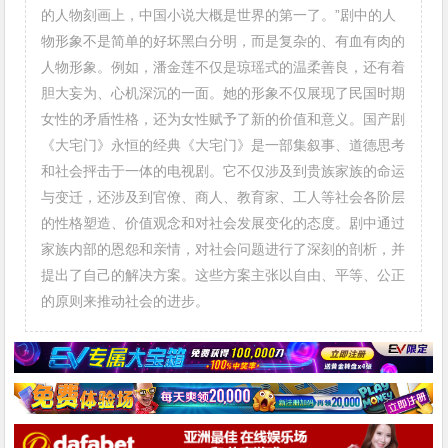
的人物刻画上，中国小说大概是世界的第一了。”剧中的人
物形象不是简单的好坏黑白分明，而是复杂的、有血有肉的
人物形象。例如，潘金莲不仅是琼瑶式的温柔善良，还有着
胆大妄为、心机深沉的一面。她的形象不仅展现了民国时期
女性的矛盾性格，还为女性赋予了新的价值和意义。国产剧
《大宅门》永恒的经典《大宅门》是一部集叙事、道德思考
和社会抨击于一体的电视剧。它不仅涉及到贵族家族的命运
与变迁，还涉及到官僚、商人、教育家、工人等社会各阶层
的性格塑造、价值观念和对社会发展变化的态度。剧中通过
家族内部的恩怨和亲情，对社会问题进行了深刻的剖析，并
提出了自己的解决方案。这些方案主张以自由、平等、公正
的原则来推动社会的进步。