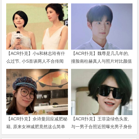
【ACR扑克】小s和林志玲有什
【ACR扑克】魏尊是几几年的,
么过节, 小S首谈两人不合传闻
撞脸南柱赫真人与照片对比颜值
说了什么
被质疑
【ACR扑克】佘诗曼回应减肥秘
【ACR扑克】王菲染绿色头发,
籍, 原来女神减肥竟然这么简单
与一男子合照近照曝光男子身份
被扒出