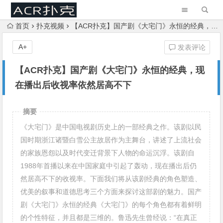
首页
扑克视频
【ACR扑克】国产剧《大宅门》永恒的经典，现在播出后收视率依然居高不下
A+
发表评论
【ACR扑克】国产剧《大宅门》永恒的经典，现
在播出后收视率依然居高不下
摘要
《大宅门》是中国电视剧历史上的一部经典之作。该剧以民
国时期浙江诸暨白雪公主故居作为主舞台，讲述了上流社会
的家族恩怨以及时代变迁背景下人物的命运沉浮。该剧自
1988年首播以来在中国家庭中引起了轰动，现在播出后仍
然居高不下的收视率。下面我们将从该剧经典的角色塑造、
优美的叙事和道德思考三个方面来探讨这部剧的魅力。国产
剧《大宅门》永恒的经典《大宅门》的每个角色都有着鲜明
的个性特征，并且都是三维的。鲁迅先生曾经说：“在真正