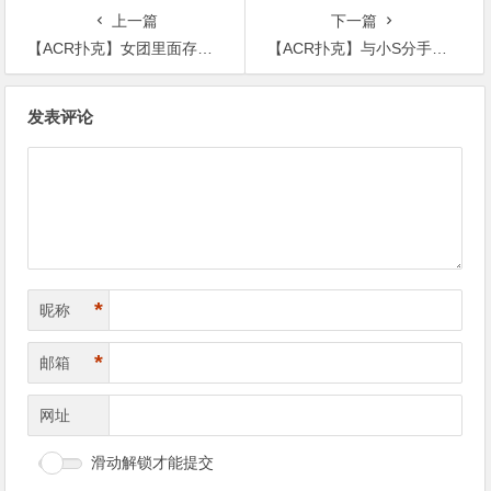
上一篇
下一篇
【ACR扑克】女团里面存在霸凌现象？卢静直播过程中门外传来求救声
【ACR扑克】与小S分手和曾宝仪婚礼延迟一年后变心，黄子佼最终娶娇妻
文
发表评论
章
导
航
*
昵称
*
邮箱
网址
滑动解锁才能提交