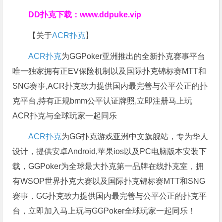
DD扑克下载：
www.ddpuke.vip
【关于
ACR扑克
】
ACR扑克
为GGPoker亚洲推出的全新扑克赛事平台
唯一独家拥有正EV保险机制以及国际扑克锦标赛MTT和
SNG赛事,ACR扑克致力提供国内最完善与公平公正的扑
克平台,持有正规bmm公平认证牌照,立即注册马上玩
ACR扑克与全球玩家一起同乐
ACR扑克
为GG扑克游戏亚洲中文旗舰站，专为华人
设计，提供安卓Android,苹果ios以及PC电脑版本安装下
载，GGPoker为全球最大扑克第一品牌在线扑克室，拥
有WSOP世界扑克大赛以及国际扑克锦标赛MTT和SNG
赛事，GG扑克致力提供国内最完善与公平公正的扑克平
台，立即加入马上玩与GGPoker全球玩家一起同乐！