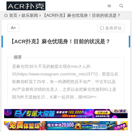
首页
娱乐新闻
【ACR扑克】麻仓忧现身！目前的状况是？
A+
发表评论
【ACR扑克】麻仓忧现身！目前的状况是？
摘要
是麻仓忧!好久不见的她是出现在mtoさん的
IG(https://www.instagram.com/mto_mto1977/)，那是位在
歌舞伎町混了25年，有一间酒吧然后不动产、中古车以及
AV产业都有涉猎的生意人，之所以会把麻仓忧放到IG上是
因为昨天是她生日，大家一起庆祝，很HIGH〜