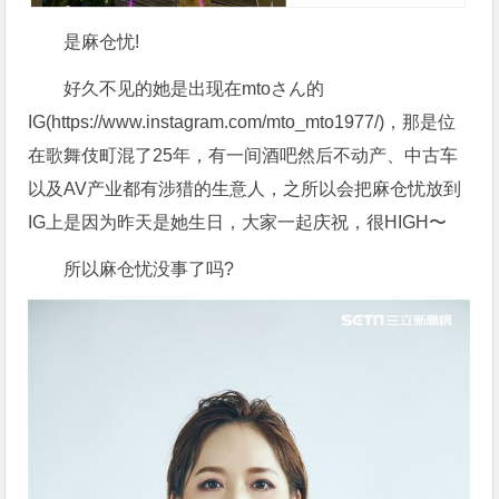
是麻仓忧!
好久不见的她是出现在mtoさん的
IG(https://www.instagram.com/mto_mto1977/)，那是位
在歌舞伎町混了25年，有一间酒吧然后不动产、中古车
以及AV产业都有涉猎的生意人，之所以会把麻仓忧放到
IG上是因为昨天是她生日，大家一起庆祝，很HIGH〜
所以麻仓忧没事了吗?