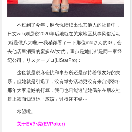
不过到了今年，麻仓忧陆续出现其他人的社群中，
日文wiki则是说2020年后她就在关东地区从事风俗活动
(就是做八大啦)ー我稍微看了一下那位mtoさん的IG，会
去他店里消费的蛮多AV女优，重点是她们都是同一家经
纪公司，リスタープロ(LiStarPro)：
这也就是说麻仓忧和事务所还是保持着很友好的关
系，但她就是引退了，没有举办活动更没有来台湾弥补
那年大家遗憾的打算，我们也只能透过她偶尔在朋友社
群上露面知道她「应该」过得还不错⋯
希望啦。
关于
EV扑克(EVPoker)