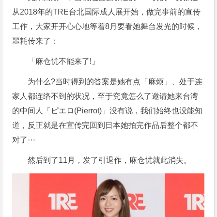
从2018年的TRE台北国际成人展开始，做完事前的宣传
工作，大家开开心心地等着8月要看她舞台发光的时候，
噩耗传来了：
「麻仓忧不能来了!」
为什么?当时得到的答案是她有点「麻烦」、处于连
家人都连络不到的状况，至于究竟怎么了邀请她来台湾
的中间人「ピエロ(Pierrot)」没有说，我们始终也没能知
道，反正就是在宣传完回到日本她拍完作品后整个都不
对了⋯
然后到了11月，发了引退作，麻仓忧就此消失。