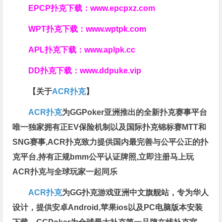
EPCP扑克下载：
www.epcpxz.com
WPT扑克下载：
www.wptpk.com
APL扑克下载：
www.aplpk.cc
DD扑克下载：
www.ddpuke.vip
【关于
ACR扑克
】
ACR扑克
为GGPoker亚洲推出的全新扑克赛事平台
唯一独家拥有正EV保险机制以及国际扑克锦标赛MTT和
SNG赛事,ACR扑克致力提供国内最完善与公平公正的扑
克平台,持有正规bmm公平认证牌照,立即注册马上玩
ACR扑克与全球玩家一起同乐
ACR扑克
为GG扑克游戏亚洲中文旗舰站，专为华人
设计，提供安卓Android,苹果ios以及PC电脑版本安装