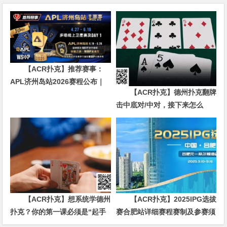
【ACR扑克】推荐赛事：
APL济州岛站2026赛程公布｜
【ACR扑克】德州扑克翻牌
₩12亿保底主赛事 + WSOP直
击中底对/中对，接下来怎么
通车 + 多场线上卫星赛
办？90%玩家都犯错的关键点！
【ACR扑克】想系统学德州
【ACR扑克】2025IPG选拔
扑克？你的第一课必须是“起手
赛合肥站详细赛程赛制及参赛须
牌范围”
知发布（更新版）