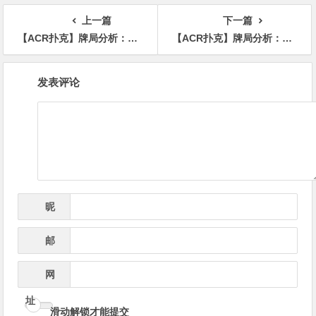
上一篇
下一篇
【ACR扑克】牌局分析：没法摊牌时不bluff，可以摊牌时乱bluff
【ACR扑克】牌局分析：口袋55，翻前面对CO位置加注应如何行动？
文
发表评论
章
导
航
昵
*
称
邮
*
箱
网
址
滑动解锁才能提交