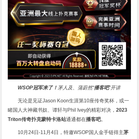
WSOP冠军来了！
茅人及、蒲蔚然“
播客吧
”开讲
无论是见证Jason Koon生涯第10座传奇奖杯，或一
睹国人大神藏书奴、谭轩与Phil Ivey的精彩对决，
2023
Triton传奇扑克蒙特卡洛站
通通都在
播客吧
。
10月24日-11月4日，特邀WSOP国人金手链得主
茅