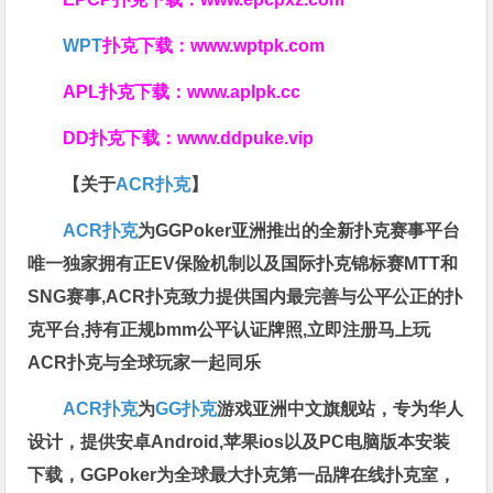
WPT
扑克下载：
www.wptpk.com
APL扑克下载：
www.aplpk.cc
DD扑克下载：
www.ddpuke.vip
【关于
ACR扑克
】
ACR扑克
为GGPoker亚洲推出的全新扑克赛事平台
唯一独家拥有正EV保险机制以及国际扑克锦标赛MTT和
SNG赛事,ACR扑克致力提供国内最完善与公平公正的扑
克平台,持有正规bmm公平认证牌照,立即注册马上玩
ACR扑克与全球玩家一起同乐
ACR扑克
为
GG扑克
游戏亚洲中文旗舰站，专为华人
设计，提供安卓Android,苹果ios以及PC电脑版本安装
下载，GGPoker为全球最大扑克第一品牌在线扑克室，