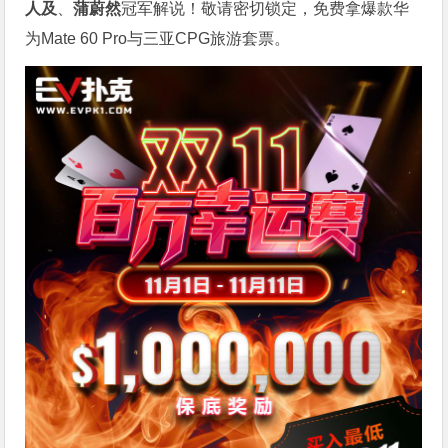
人及
、
蒲蔚然
冠军解说！敬请密切锁定，免费拿爆款华
为Mate 60 Pro与三亚CPG旅游套票。