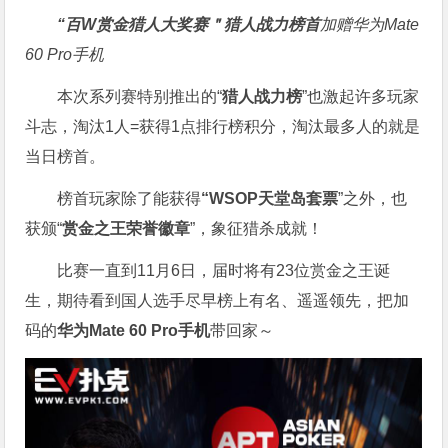
“百W赏金猎人大奖赛＂
猎人战力榜首
加赠华为Mate
60 Pro手机
本次系列赛特别推出的“
猎人战力榜
”也激起许多玩家
斗志，淘汰1人=获得1点排行榜积分，淘汰最多人的就是
当日榜首。
榜首玩家除了能获得
“WSOP天堂岛套票
”之外，也
获颁“
赏金之王荣誉徽章
”，象征猎杀成就！
比赛一直到11月6日，届时将有23位赏金之王诞
生，期待看到国人选手尽早榜上有名、遥遥领先，把加
码的
华为Mate 60 Pro手机
带回家～