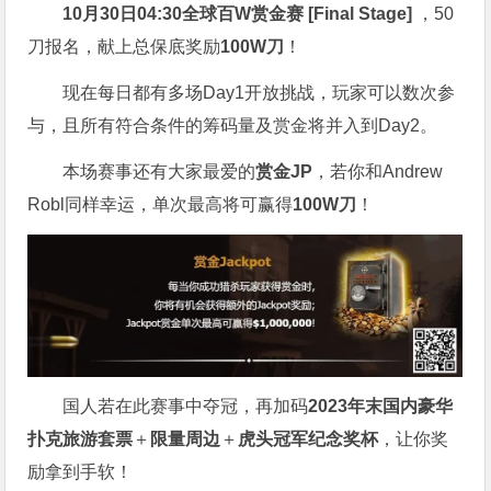
10月30日04:30
全球百W赏金赛 [Final Stage]
，50
刀报名，献上总保底奖励
100W刀
！
现在每日都有多场Day1开放挑战，玩家可以数次参
与，且所有符合条件的筹码量及赏金将并入到Day2。
本场赛事还有大家最爱的
赏金JP
，若你和Andrew
Robl同样幸运，单次最高将可赢得
100W刀
！
国人若在此赛事中夺冠，再加码
2023年末国内豪华
扑克旅游套票
＋
限量周边
＋
虎头冠军纪念奖杯
，让你奖
励拿到手软！