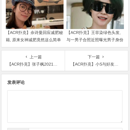
【ACR扑克】佘诗曼回应减肥秘
【ACR扑克】王菲染绿色头发,
籍, 原来女神减肥竟然这么简单
与一男子合照近照曝光男子身份
被扒出
上一篇
下一篇
【ACR扑克】张子枫2021年待上映电影多达四部，一部一个性格令人期待
【ACR扑克】小S与好友深夜聚会酒后眼神迷离，老公许雅钧温柔出镜
文
发表评论
章
导
航