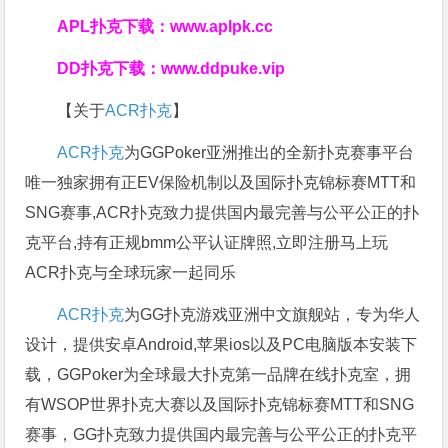
APL扑克下载：
www.aplpk.cc
DD扑克下载：
www.ddpuke.vip
【关于
ACR扑克
】
ACR扑克
为GGPoker亚洲推出的全新扑克赛事平台
唯一独家拥有正EV保险机制以及国际扑克锦标赛MTT和
SNG赛事,ACR扑克致力提供国内最完善与公平公正的扑
克平台,持有正规bmm公平认证牌照,立即注册马上玩
ACR扑克与全球玩家一起同乐
ACR扑克
为GG扑克游戏亚洲中文旗舰站，专为华人
设计，提供安卓Android,苹果ios以及PC电脑版本安装下
载，GGPoker为全球最大扑克第一品牌在线扑克室，拥
有WSOP世界扑克大赛以及国际扑克锦标赛MTT和SNG
赛事，GG扑克致力提供国内最完善与公平公正的扑克平