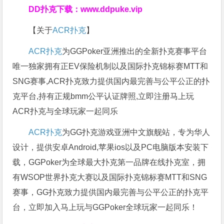
DD扑克下载：
www.ddpuke.vip
【关于
ACR扑克
】
ACR扑克
为GGPoker亚洲推出的全新扑克赛事平台
唯一独家拥有正EV保险机制以及国际扑克锦标赛MTT和
SNG赛事,ACR扑克致力提供国内最完善与公平公正的扑
克平台,持有正规bmm公平认证牌照,立即注册马上玩
ACR扑克与全球玩家一起同乐
ACR扑克
为GG扑克游戏亚洲中文旗舰站，专为华人
设计，提供安卓Android,苹果ios以及PC电脑版本安装下
载，GGPoker为全球最大扑克第一品牌在线扑克室，拥
有WSOP世界扑克大赛以及国际扑克锦标赛MTT和SNG
赛事，GG扑克致力提供国内最完善与公平公正的扑克平
台，立即加入马上玩与GGPoker全球玩家一起同乐！