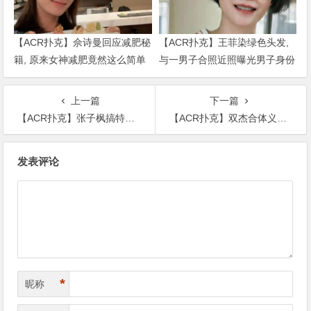
【ACR扑克】佘诗曼回应减肥秘
【ACR扑克】王菲染绿色头发,
籍, 原来女神减肥竟然这么简单
与一男子合照近照曝光男子身份
被扒出
上一篇
下一篇
【ACR扑克】张子枫搞特殊私家车开进高考考场？官方回应
【ACR扑克】双杰合体义演惊喜合唱，还有许久未见的刘德华
文
发表评论
章
导
航
*
昵称