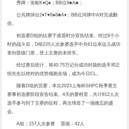
秀牌：张彬K♦Q♠；BB位9♣A♣；
公共牌掉出2♦T♥8♠8♣A♦；BB位河牌中A对完成翻
倍。
初选赛D组的比赛于凌晨时分宣告结束。经过8个小
时的战斗后，D组225人次参赛选手中共61位幸运儿成功
拿到晋级门票，登上主赛的末班车。
经过赛后统计，将40.75万记分成功封袋的选手邓正
恒先生以绝对的优势领跑全场，成为今日CL。
随着D组的完赛，本次2023上海杯SHPC秋季赛主
赛事初选赛阶段宣告结束。4天的赛程里，共计812人次
选手参与到了主赛的征程，再次缔造了一场难忘的盛
会。
A组：157人次参赛 晋级：42人