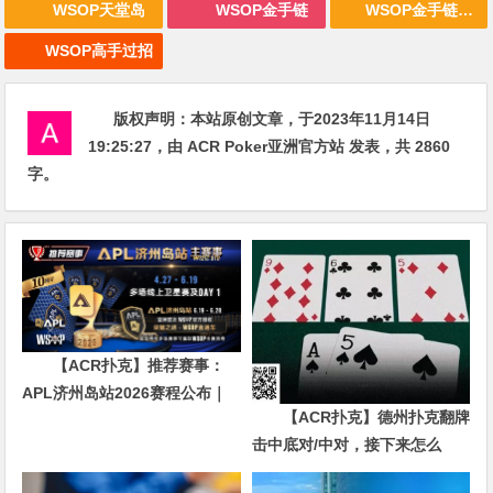
WSOP天堂岛
WSOP金手链
WSOP金手链战报
WSOP高手过招
版权声明：
本站原创文章，于2023年11月14日
19:25:27
，由
ACR Poker亚洲官方站
发表，共 2860
字。
【ACR扑克】推荐赛事：
APL济州岛站2026赛程公布｜
【ACR扑克】德州扑克翻牌
₩12亿保底主赛事 + WSOP直
击中底对/中对，接下来怎么
通车 + 多场线上卫星赛
办？90%玩家都犯错的关键点！