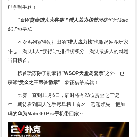
励拿到手软！
“百W赏金猎人大奖赛＂
猎人战力榜首
加赠华为Mate
60 Pro手机
本次系列赛特别推出的“
猎人战力榜
”也激起许多玩家
斗志，淘汰1人=获得1点排行榜积分，淘汰最多人的就是
当日榜首。
榜首玩家除了能获得
“WSOP天堂岛套票
”之外，也
获颁“
赏金之王荣誉徽章
”，象征猎杀成就！
比赛一直到11月6日，届时将有23位赏金之王诞
生，期待看到国人选手尽早榜上有名、遥遥领先，把加
码的
华为Mate 60 Pro手机
带回家～