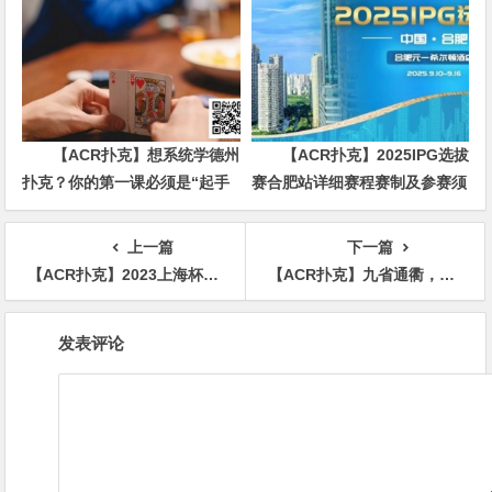
【ACR扑克】想系统学德州
【ACR扑克】2025IPG选拔
扑克？你的第一课必须是“起手
赛合肥站详细赛程赛制及参赛须
牌范围”
知发布（更新版）
上一篇
下一篇
【ACR扑克】2023上海杯SHPC®秋季赛 |85人奖励圈大门敞开，王言遗憾成泡沫，赵鑫子125.2万计分领跑
【ACR扑克】九省通衢，英雄之地—武汉—第十届国家杯棋牌职业大师赛武汉站
文
发表评论
章
导
航