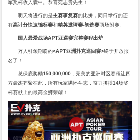
军奖杯收入囊中。恭喜宛志贵先生！
明天将进行的是
主赛事复赛
的比拼，同日举行的还
有
高计分快速锦标赛
和
精英邀请赛-初选赛
两场附赛。
国人最爱战场
APT亚巡赛完整赛程出炉
万人引颈期盼的
<APT亚洲扑克巡回赛>
终于开放报
名了！
总保底奖励
150,000,000
，完美的亚洲时区赛程让四
方豪杰齐聚在此，所有玩家满怀斗志，奋力拼搏14场奖
杯赛献上的最高金狮荣耀！