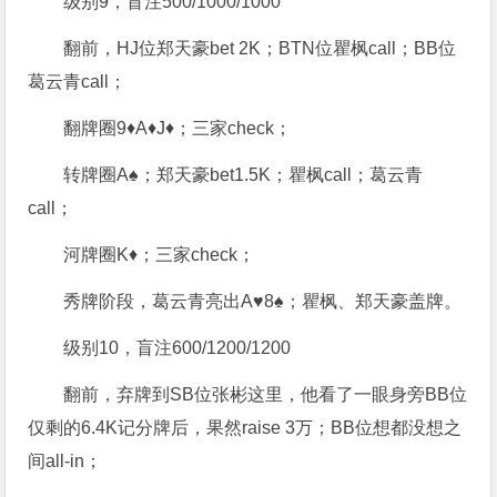
级别9，盲注500/1000/1000
翻前，HJ位郑天豪bet 2K；BTN位瞿枫call；BB位
葛云青call；
翻牌圈9♦A♦J♦；三家check；
转牌圈A♠；郑天豪bet1.5K；瞿枫call；葛云青
call；
河牌圈K♦；三家check；
秀牌阶段，葛云青亮出A♥8♠；瞿枫、郑天豪盖牌。
级别10，盲注600/1200/1200
翻前，弃牌到SB位张彬这里，他看了一眼身旁BB位
仅剩的6.4K记分牌后，果然raise 3万；BB位想都没想之
间all-in；