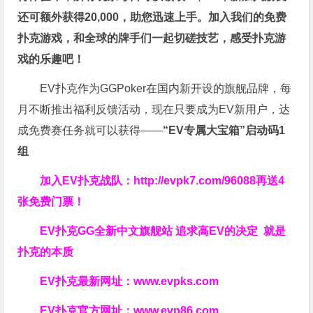
还可额外获得20,000，助您迅速上手。
加入我们的免费
扑克游戏，和全球的牌手们一起切磋技艺，感受扑克游
戏的乐趣吧！
EV扑克作为GGPoker在国内新开设的旗舰品牌，每
月不断推出福利反馈活动，现在只要成为EV新用户，达
成免费赛任务就可以获得——
“EV专属大宝箱”启动码1
组
加入EV扑克战队：
http://evpk7.com/96088
再送4
张免费门票！
EV扑克GG
全新中文旗舰站
追求高EV
的决定
就是
扑克的本质
EV扑克最新网址：
www.evpks.com
EV扑克官方网址：
www.evp86.com