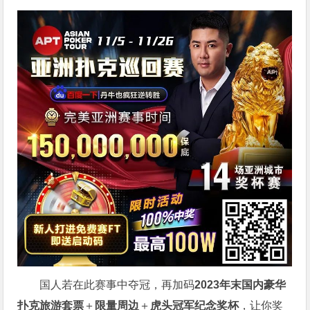
国人若在此赛事中夺冠，再加码
2023年末国内豪华
扑克旅游套票
＋
限量周边
＋
虎头冠军纪念奖杯
，让你奖