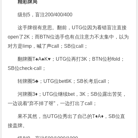
精彩牌局
级别5，盲注200/400/400
这手牌很有意思。翻前，UTG位因为看错盲注直接
open了2K；而BTN位选手也有点注意力不太集中，以为
对方是limp，喊了声call；SB位call；
翻牌圈T♠A♠K♥；UTG位再打3K；BTN位秒fold；
SB位check-call；
转牌圈5♣；UTG位bet6K；SB长考后call；
河牌圈3♦；UTG位继续bet，3K；SB位露出苦笑，
一边说着“弃不掉了呀”，一边打出了call；
果不其然，当UTG位秀出了自己的T♦A♦，SB位直
接盖牌。