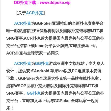
DD扑克下载：
www.ddpuke.vip
【关于
ACR扑克
】
ACR扑克
为GGPoker亚洲推出的全新扑克赛事平台
唯一独家拥有正EV保险机制以及国际扑克锦标赛MTT和
SNG赛事,ACR扑克致力提供国内最完善与公平公正的扑
克平台,持有正规bmm公平认证牌照,立即注册马上玩
ACR扑克与全球玩家一起同乐
ACR扑克
为
GG扑克
游戏亚洲中文旗舰站，专为华人
设计，提供安卓Android,苹果ios以及PC电脑版本安装
下载，GGPoker为全球最大扑克第一品牌在线扑克室，
拥有WSOP世界扑克大赛以及国际扑克锦标赛MTT和
SNG赛事，
GG扑克
致力提供国内最完善与公平公正的扑
克平台，立即加入马上玩与GGPoker全球玩家一起同
乐！