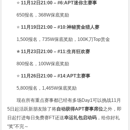
⭐
11月12日21:00 – #6:APT迷你主赛事
650报名，368W保底奖励
⭐
11月19日21:00 – #10:神秘赏金猎人赛
1,500报名，735W保底奖励，100K刀Top赏金
⭐ 11月23日21:00 – #11:生肖狂欢赛
800报名，100W保底奖励
⭐
11月26日21:00 – #14:APT主赛事
5,800报名，1,465W保底奖励
现在所有重点赛事都已经有多场Day1可以挑战11月
5日起活跃新朋友除了将
自
动获得APT赛事席位
之外，即
日起打进每日免费赛FT还送
幸运礼包启动码
，给你好礼
“奖”不完～