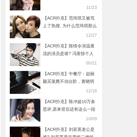
是夫妻！
11/23
【ACR扑克】范玮琪又被骂
上了热搜, 为什么范玮琪那么
讨人厌太虚伪
12/27
【ACR扑克】陈情令演温逐
流的演员是谁? 冯茗惊个人
资料他今年多大了
05/21
【ACR扑克】中餐厅：赵丽
颖买菜爬不动台阶，黄晓明
绅士救美细节见人品
12/18
【ACR扑克】陈冲超10万条
恶评,原来背后还有这么一段
往事
10/09
【ACR扑克】刘若英老公是