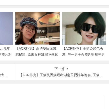
是几几年
【ACR扑克】佘诗曼回应减
【ACR扑克】王菲染绿色头
与照片对
肥秘籍, 原来女神减肥竟然这
发, 与一男子合照近照曝光男
么简单
子身份被扒出
下一篇
离婚
【ACR扑克】王俊凯因病退出湖南卫视跨年晚会, 王俊凯怎么了因什么而生病的