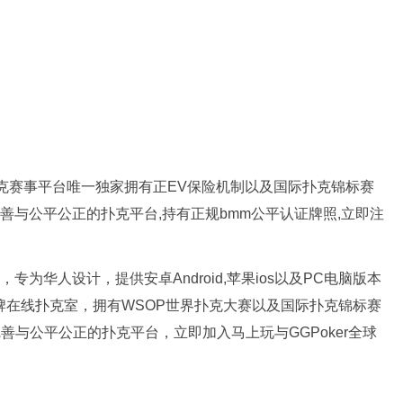
新扑克赛事平台唯一独家拥有正EV保险机制以及国际扑克锦标赛
完善与公平公正的扑克平台,持有正规bmm公平认证牌照,立即注
专为华人设计，提供安卓Android,苹果ios以及PC电脑版本
品牌在线扑克室，拥有WSOP世界扑克大赛以及国际扑克锦标赛
完善与公平公正的扑克平台，立即加入马上玩与GGPoker全球