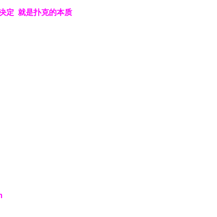
决定
就是扑克的本质
m