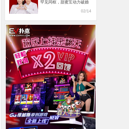
罕见同框，甜蜜互动力破婚
变谣言！
02/14