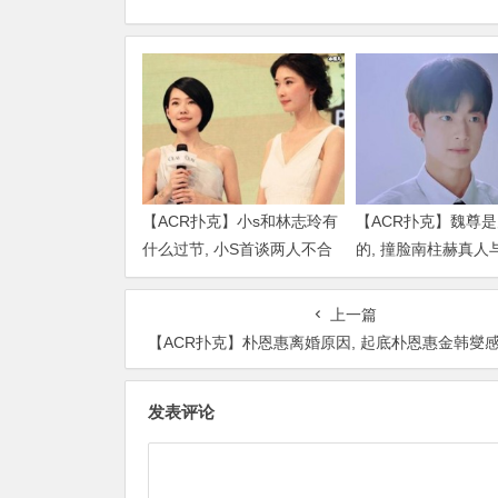
【ACR扑克】小s和林志玲有
【ACR扑克】魏尊
什么过节, 小S首谈两人不合
的, 撞脸南柱赫真人
传闻说了什么
比颜值被质疑
上一篇
【ACR扑克】朴恩惠离婚原因, 起底朴恩惠金韩燮感情他们为何
发表评论