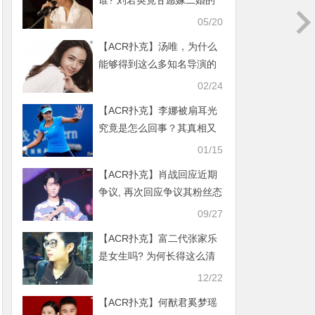
谁? 刘若英竟甘愿嫁二婚的
钟小江
05/20
【ACR扑克】汤唯，为什么
能够得到这么多知名导演的
青睐
02/24
【ACR扑克】李娜被扇耳光
究竟是怎么回事？其真相又
是如何？
01/15
【ACR扑克】肖战回应近期
争议, 再次回应争议其粉丝态
度让人惊讶！
09/27
【ACR扑克】富二代张家乐
是女生吗? 为何长得这么清
秀让人误会
12/22
【ACR扑克】何猷君奚梦瑶