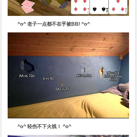
^o^
老子一点都不在乎被
BB! ^o^
^o^
轻伤不下火线！
^o^