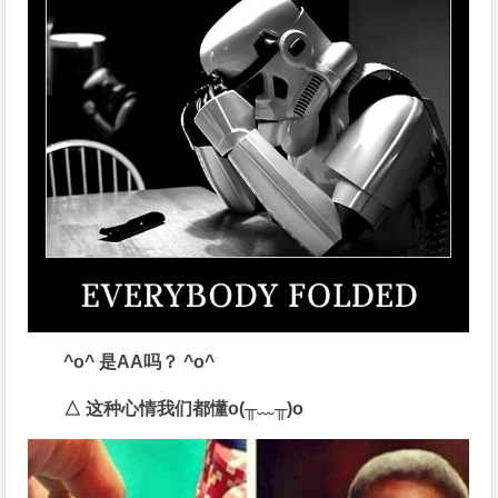
^o^
是
AA
吗？
^o^
△
这种心情我们都懂o(
╥﹏╥)o