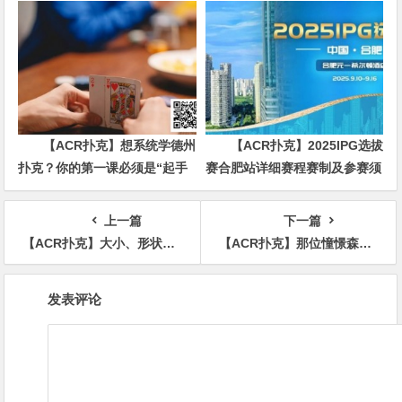
办？90%玩家都犯错的关键点！
【ACR扑克】想系统学德州
【ACR扑克】2025IPG选拔
扑克？你的第一课必须是“起手
赛合肥站详细赛程赛制及参赛须
牌范围”
知发布（更新版）
上一篇
下一篇
【ACR扑克】大小、形状、颜色都是最强的H罩杯！那位憧憬森林原人而出道的漂亮妹子现在的状况是？
【ACR扑克】那位憧憬森林的唯月优花现在的状况是？
文
发表评论
章
导
航