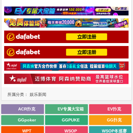
所属分类：
娱乐新闻
ACR扑克
EV专属大宝箱
EV扑克
GGpoker
GGPUKE
GG扑克
WPT
WSOP
WSOP冬巡赛