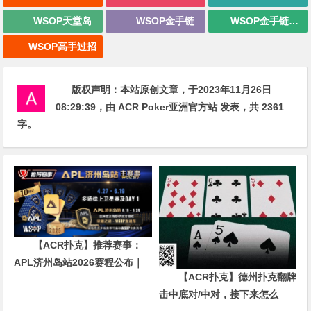
WSOP天堂岛
WSOP金手链
WSOP金手链战报
WSOP高手过招
版权声明：
本站原创文章，于2023年11月26日
08:29:39
，由
ACR Poker亚洲官方站
发表，共 2361
字。
【ACR扑克】推荐赛事：
APL济州岛站2026赛程公布｜
【ACR扑克】德州扑克翻牌
₩12亿保底主赛事 + WSOP直
击中底对/中对，接下来怎么
通车 + 多场线上卫星赛