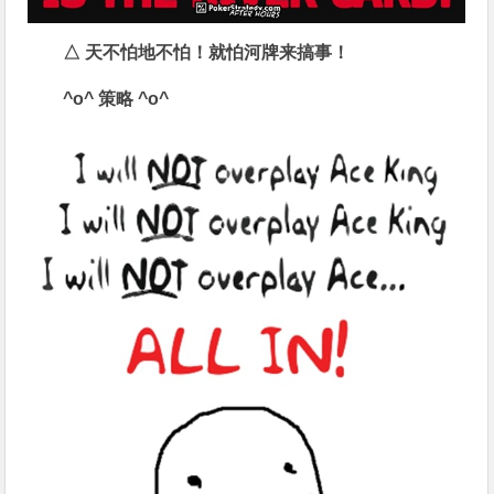
△
天不怕地不怕！就怕河牌来搞事！
^o^
策略
^o^