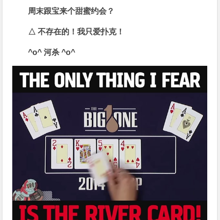
周末跟宝来个甜蜜约会？
△
不存在的！我只爱扑克！
^o^
河杀
^o^