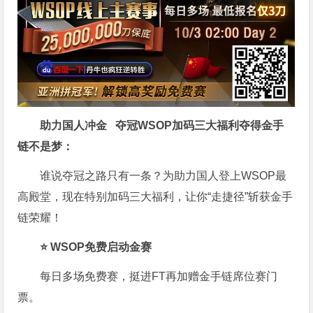
助力国人冲金 夺冠
WSOP加码三大福利
夺得金手
链不是梦
：
谁说夺冠之路只有一条？为助力国人登上WSOP最
高殿堂，现在特别加码三大福利，让你“走捷径”斩获金手
链荣耀！
⭐ WSOP免费启动金赛
每日多场免费赛，挺进FT再加赠金手链席位赛门
票。