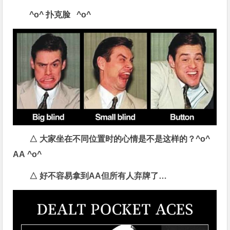
^o^
扑克脸
^o^
△
大家坐在不同位置时的心情是不是这样的？
^o^
AA ^o^
△
好不容易拿到AA
但所有人弃牌了…