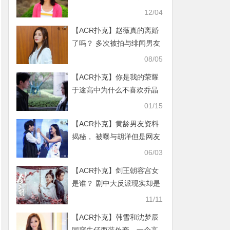
霍建华吃醋
12/04
【ACR扑克】赵薇真的离婚
了吗？ 多次被拍与绯闻男友
亲密照
08/05
【ACR扑克】你是我的荣耀
于途高中为什么不喜欢乔晶
晶？乔晶晶最喜欢的人是
01/15
谁？
【ACR扑克】黄龄男友资料
揭秘， 被曝与胡洋但是网友
却这样说！
06/03
【ACR扑克】剑王朝容宫女
是谁？ 剧中大反派现实却是
萌妹子反差太大
11/11
【ACR扑克】韩雪和沈梦辰