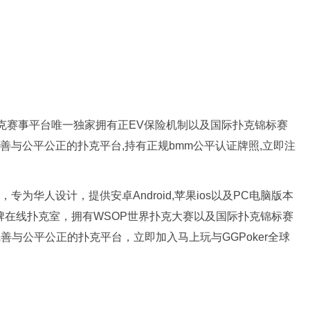
新扑克赛事平台唯一独家拥有正EV保险机制以及国际扑克锦标赛
完善与公平公正的扑克平台,持有正规bmm公平认证牌照,立即注
专为华人设计，提供安卓Android,苹果ios以及PC电脑版本
品牌在线扑克室，拥有WSOP世界扑克大赛以及国际扑克锦标赛
完善与公平公正的扑克平台，立即加入马上玩与GGPoker全球