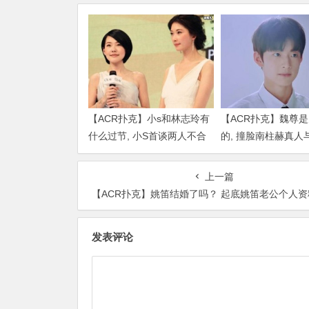
【ACR扑克】小s和林志玲有
【ACR扑克】魏尊
什么过节, 小S首谈两人不合
的, 撞脸南柱赫真人
传闻说了什么
比颜值被质疑
上一篇
【ACR扑克】姚笛结婚了吗？ 起底姚笛老公个人资料她真的已婚
发表评论