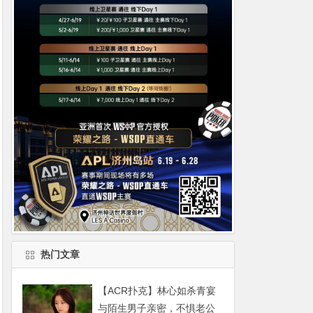
热门文章
【ACR扑克】林心如杀青宴
与陌生男子亲密，不惧老公