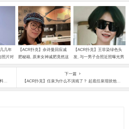
是几几年
【ACR扑克】佘诗曼回应减
【ACR扑克】王菲染绿色头
与照片对
肥秘籍, 原来女神减肥竟然这
发, 与一男子合照近照曝光男
么简单
子身份被扒出
下一篇
了吗
【ACR扑克】任泉为什么不演戏了？ 起底任泉现状他为什么在娱乐圈消失了