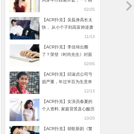
同穿牛仔西装外套，一个高
贵一个帅气
02/25
【ACR扑克】吴磊身高长太
快， 从小个子到高富帅逆袭
成功
11/13
【ACR扑克】李佳琦出圈
了？荣登《时尚先生》封面
显高贵与直播间判若两人
02/05
【ACR扑克】邱淑贞公司亏
损严重，年过半百为生意奔
波女儿放弃学业当模特
12/13
【ACR扑克】女演员春夏的
个人资料, 家庭背景及心酸历
经揭秘引心疼
10/20
【ACR扑克】胡歌新剧《繁