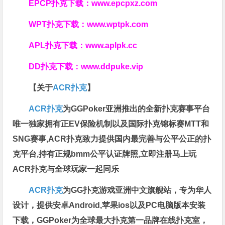
EPCP扑克下载：
www.epcpxz.com
WPT扑克下载：
www.wptpk.com
APL扑克下载：
www.aplpk.cc
DD扑克下载：
www.ddpuke.vip
【关于
ACR扑克
】
ACR扑克
为GGPoker亚洲推出的全新扑克赛事平台
唯一独家拥有正EV保险机制以及国际扑克锦标赛MTT和
SNG赛事,ACR扑克致力提供国内最完善与公平公正的扑
克平台,持有正规bmm公平认证牌照,立即注册马上玩
ACR扑克与全球玩家一起同乐
ACR扑克
为GG扑克游戏亚洲中文旗舰站，专为华人
设计，提供安卓Android,苹果ios以及PC电脑版本安装
下载，GGPoker为全球最大扑克第一品牌在线扑克室，