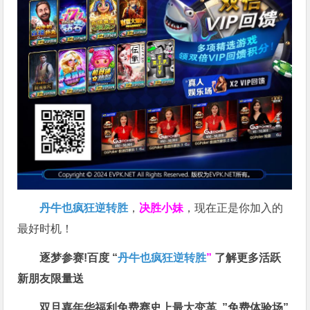
丹牛也疯狂逆转胜
，
决胜小妹
，现在正是你加入的
最好时机！
逐梦参赛!百度 “
丹牛也疯狂逆转胜
”
了解更多
活跃
新朋友限量送
双旦嘉年华福利
免费赛史上最大变革
”免费体验场”