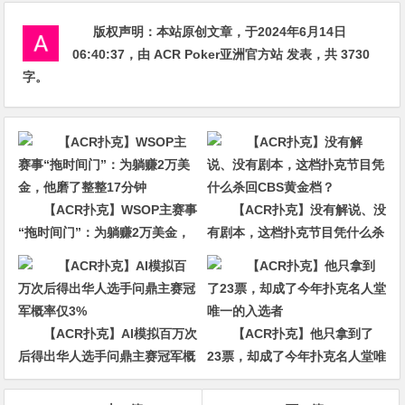
版权声明：
本站原创文章，于2024年6月14日
06:40:37
，由
ACR Poker亚洲官方站
发表，共 3730
字。
【ACR扑克】WSOP主赛事
【ACR扑克】没有解说、没
“拖时间门”：为躺赚2万美金，
有剧本，这档扑克节目凭什么杀
他磨了整整17分钟
回CBS黄金档？
【ACR扑克】AI模拟百万次
【ACR扑克】他只拿到了
后得出华人选手问鼎主赛冠军概
23票，却成了今年扑克名人堂唯
率仅3%
一的入选者