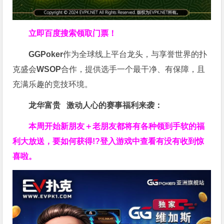
立即百度搜索领取门票！
GGPoker
作为全球线上平台龙头，与享誉世界的扑
克盛会
WSOP
合作，提供选手一个最干净、有保障，且
充满乐趣的竞技环境。
龙华富贵 激动人心的赛事福利来袭：
本周开始新朋友＋老朋友都将有各种领到手软的福
利大放送，要如何获得!?登入游戏中查看有没有收到惊
喜啦。