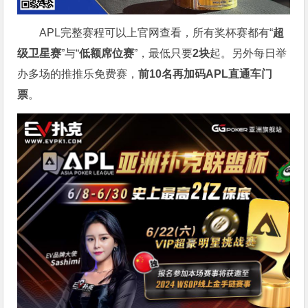
APL完整赛程可以上官网查看，所有奖杯赛都有“
超
级卫星赛
”与“
低额席位赛
”，最低只要
2块
起。另外每日举
办多场的推推乐免费赛，
前10名再加码APL直通车门
票
。