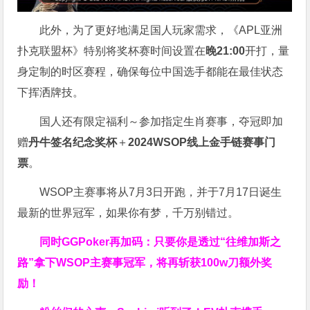
此外，为了更好地满足国人玩家需求，《APL亚洲
扑克联盟杯》特别将奖杯赛时间设置在
晚21:00
开打，量
身定制的时区赛程，确保每位中国选手都能在最佳状态
下挥洒牌技。
国人还有限定福利～参加指定生肖赛事，夺冠即加
赠
丹牛签名纪念奖杯
＋
2024WSOP线上金手链赛事门
票
。
WSOP主赛事将从7月3日开跑，并于7月17日诞生
最新的世界冠军，如果你有梦，千万别错过。
同时GGPoker再加码：只要你是透过“往维加斯之
路”拿下WSOP主赛事冠军，将再斩获
100w刀
额外奖
励！