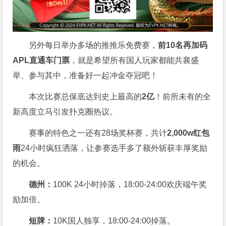
另外每日举办多场的推推乐免费赛，
前10名再加码
APL直通车门票
，就是希望所有国人玩家都能共襄盛
举、参与其中，准备好一起冲金夺冠吧！
本次比赛总保底达到史上最高的
2亿
！前所未有的全
新高度立马引发扑克圈热议。
赛事的特色之一还有28场奖杯赛，共计
2,000w红包
雨
24小时疯狂洒落，让参赛选手多了额外斩获丰厚奖励
的机会。
德州：
100K 24小时掉落，
18:00-24:00欢庆端午奖
励加倍。
短牌：
10K国人独享，18:00-24:00掉落。