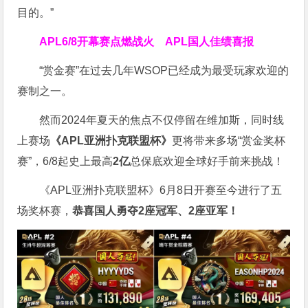
目的。”
APL
6/8开幕赛点燃战火 APL国人佳绩喜报
“赏金赛”在过去几年WSOP已经成为最受玩家欢迎的
赛制之一。
然而2024年夏天的焦点不仅停留在维加斯，同时线
上赛场
《APL亚洲扑克联盟杯》
更将带来多场“赏金奖杯
赛”，6/8起史上最高
2亿
总保底欢迎全球好手前来挑战！
《APL亚洲扑克联盟杯》6月8日开赛至今进行了五
场奖杯赛，
恭喜国人勇夺2座冠军、2座亚军！