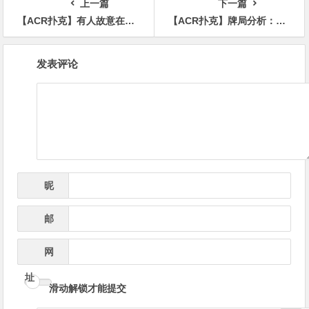
上一篇
下一篇
【ACR扑克】有人故意在最后一刻才报名参赛获得优势，引发不满引WSOP官方下场
【ACR扑克】牌局分析：你的7实在太少
文
发表评论
章
导
航
昵
*
称
邮
*
箱
网
址
滑动解锁才能提交