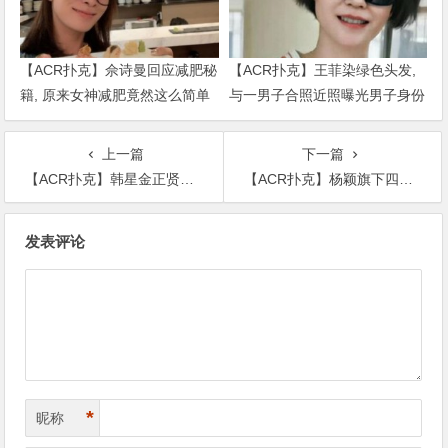
【ACR扑克】佘诗曼回应减肥秘
【ACR扑克】王菲染绿色头发,
籍, 原来女神减肥竟然这么简单
与一男子合照近照曝光男子身份
被扒出
上一篇
下一篇
【ACR扑克】韩星金正贤近况如何？被爆前女友对其控制欲强身体出现不适？
【ACR扑克】杨颖旗下四字艺人, anglababy旗下艺人还有他万万没想到！
文
发表评论
章
导
航
*
昵称