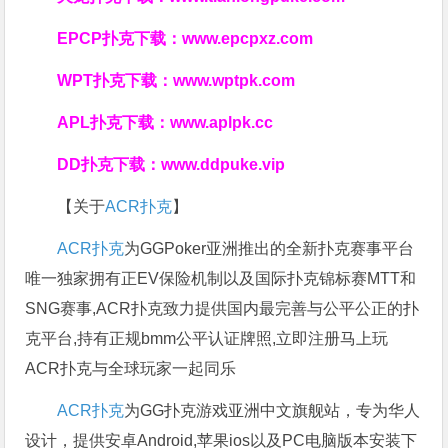
EPCP扑克下载：
www.epcpxz.com
WPT扑克下载：
www.wptpk.com
APL扑克下载：
www.aplpk.cc
DD扑克下载：
www.ddpuke.vip
【关于
ACR扑克
】
ACR扑克
为GGPoker亚洲推出的全新扑克赛事平台
唯一独家拥有正EV保险机制以及国际扑克锦标赛MTT和
SNG赛事,ACR扑克致力提供国内最完善与公平公正的扑
克平台,持有正规bmm公平认证牌照,立即注册马上玩
ACR扑克与全球玩家一起同乐
ACR扑克
为GG扑克游戏亚洲中文旗舰站，专为华人
设计，提供安卓Android,苹果ios以及PC电脑版本安装下