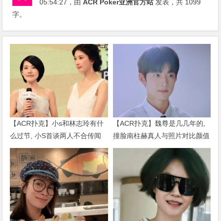
05:54:27
，由
ACR Poker亚洲官方站
发表，共 1099
字。
【ACR扑克】小s和林志玲有什
【ACR扑克】魏尊是几几年的,
么过节, 小S首谈两人不合传闻
撞脸南柱赫真人与照片对比颜值
说了什么
被质疑