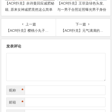
【ACR扑克】佘诗曼回应减肥秘
【ACR扑克】王菲染绿色头发,
籍, 原来女神减肥竟然这么简单
与一男子合照近照曝光男子身份
被扒出
上一篇
下一篇
【ACR扑克】樱桃小丸子是真实存在的？ 樱桃小丸子原型竟是作者本尊
【ACR扑克】元气满满的哥哥有第二季吗？ 第二季名单被曝！
文
发表评论
章
导
航
*
昵称
*
邮箱