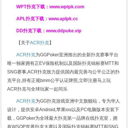
WPT扑克下载：
www.wptpk.com
APL扑克下载：
www.aplpk.cc
DD扑克下载：
www.ddpuke.vip
【关于
ACR扑克
】
ACR扑克
为GGPoker亚洲推出的全新扑克赛事平台
唯一独家拥有正EV保险机制以及国际扑克锦标赛MTT和
SNG赛事,ACR扑克致力提供国内最完善与公平公正的扑
克平台,持有正规bmm公平认证牌照,立即注册马上玩
ACR扑克与全球玩家一起同乐
ACR扑克
为GG扑克游戏亚洲中文旗舰站，专为华人
设计，提供安卓Android,苹果ios以及PC电脑版本安装下
载，GGPoker为全球最大扑克第一品牌在线扑克室，拥
有WSOP世界扑克大赛以及国际扑克锦标赛MTT和SNG