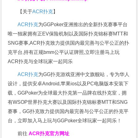
【关于
ACR扑克
】
ACR扑克
为GGPoker亚洲推出的全新扑克赛事平台
唯一独家拥有正EV保险机制以及国际扑克锦标赛MTT和
SNG赛事,ACR扑克致力提供国内最完善与公平公正的扑
克平台,持有正规bmm公平认证牌照,立即注册马上玩
ACR扑克与全球玩家一起同乐
ACR扑克
为GG扑克游戏亚洲中文旗舰站，专为华人
设计，提供安卓Android,苹果ios以及PC电脑版本安装下
载，GGPoker为全球最大扑克第一品牌在线扑克室，拥
有WSOP世界扑克大赛以及国际扑克锦标赛MTT和SNG
赛事，GG扑克致力提供国内最完善与公平公正的扑克平
台，立即加入马上玩与GGPoker全球玩家一起同乐！
前往
ACR扑克官方网址