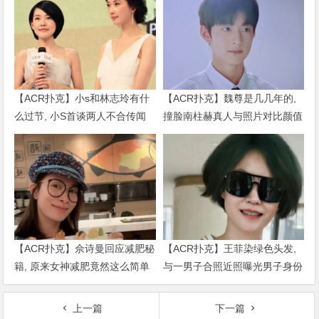
【ACR扑克】小s和林志玲有什
【ACR扑克】魏尊是几几年的,
么过节, 小S首谈两人不合传闻
撞脸南柱赫真人与照片对比颜值
说了什么
被质疑
【ACR扑克】佘诗曼回应减肥秘
【ACR扑克】王菲染绿色头发,
籍, 原来女神减肥竟然这么简单
与一男子合照近照曝光男子身份
被扒出
上一篇
下一篇