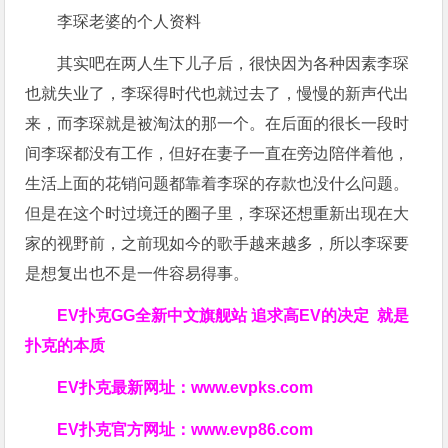
李琛老婆的个人资料
其实吧在两人生下儿子后，很快因为各种因素李琛
也就失业了，李琛得时代也就过去了，慢慢的新声代出
来，而李琛就是被淘汰的那一个。在后面的很长一段时
间李琛都没有工作，但好在妻子一直在旁边陪伴着他，
生活上面的花销问题都靠着李琛的存款也没什么问题。
但是在这个时过境迁的圈子里，李琛还想重新出现在大
家的视野前，之前现如今的歌手越来越多，所以李琛要
是想复出也不是一件容易得事。
EV扑克GG
全新中文旗舰站
追求高EV
的决定
就是
扑克的本质
EV扑克最新网址：
www.evpks.com
EV扑克官方网址：
www.evp86.com