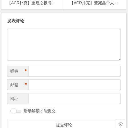
【ACR扑克】重启之极海听雷汪家首领扮演者, 丹增晋美个人资料曝光!
【ACR扑克】董宛鑫个人资料起底 !出演《重启》里的女皮俑一角走红
文
发表评论
章
导
航
*
昵称
*
邮箱
网址
滑动解锁才能提交