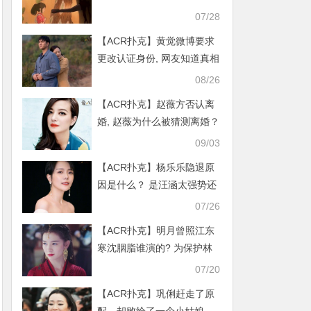
懂了吗
07/28
【ACR扑克】黄觉微博要求
更改认证身份, 网友知道真相
后爆笑
08/26
【ACR扑克】赵薇方否认离
婚, 赵薇为什么被猜测离婚？
09/03
【ACR扑克】杨乐乐隐退原
因是什么？ 是汪涵太强势还
是杨乐乐自我的选择
07/26
【ACR扑克】明月曾照江东
寒沈胭脂谁演的? 为保护林
放战清泓牺牲太可惜了
07/20
【ACR扑克】巩俐赶走了原