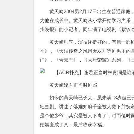
黄天崎2004男2月17日出生在普通家
为他在成长中。黄天崎从小学开始学习声乐，
州晚报》的小记者。同年演了电视剧《紫钗
黄天崎帅气，演技还挺好的，有第一部
香》，《天泪传奇之凤凰无双》等剧男主的
门》，《青云志》，《大唐荣耀》系列、《
黄天崎逢君正当时剧照
如今的黄天崎已长大，虽未满18岁但已
轻喜剧。讲述了落难知府千金被人救下并抚
是个傻少爷，其实是被人下毒了，时而傻时
婚姻变成了真，最后收获幸福。