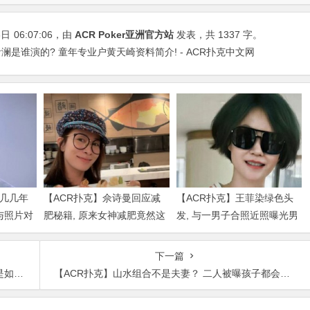
6日
06:07:06
，由
ACR Poker亚洲官方站
发表，共 1337 字。
澜是谁演的? 童年专业户黄天崎资料简介! - ACR扑克中文网
是几几年
【ACR扑克】佘诗曼回应减
【ACR扑克】王菲染绿色头
与照片对
肥秘籍, 原来女神减肥竟然这
发, 与一男子合照近照曝光男
么简单
子身份被扒出
下一篇
束的
【ACR扑克】山水组合不是夫妻？ 二人被曝孩子都会走路了！