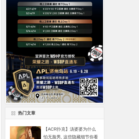
热门文章
【ACR扑克】汤婆婆为什么
怕无脸男, 这些隐藏细节你看