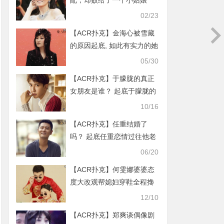
配，却败给了一个小姑娘
02/23
【ACR扑克】金海心被雪藏
的原因起底, 如此有实力的她
为何人气就是不高呢
05/30
【ACR扑克】于朦胧的真正
女朋友是谁？ 起底于朦胧的
原名及女友身份
10/16
【ACR扑克】任重结婚了
吗？ 起底任重恋情过往他老
婆又是谁
06/20
【ACR扑克】何雯娜婆婆态
度大改观帮媳妇穿鞋全程搀
扶抢活干，网友：亲妈不为
12/10
【ACR扑克】郑爽谈偶像剧