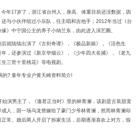
庭，今年17岁了，浙江省台州人，身高、体重目前还没数据，因
还与小伙伴组过小乐队，任主唱和吉他手；2012年当过《台
奇缘》中宁国公主的养子小纳兰东，由此进入演艺圈。
剧后就陆续出演了《古剑奇谭》，《极品新娘》，《活色生
童年，还参演过《新京华烟云》，《少年四大名捕》，《老九
三生三世十里桃花》等电视剧。
开始演男主了，《逢君正当时》里的林青澜，该剧是古装甜宠
养成人，因一场乌龙替嫁给了豪门少爷林青澜，然而林青澜却
而正常。婚后两人开启了拆家生活，后期逐渐喜欢上对方，假