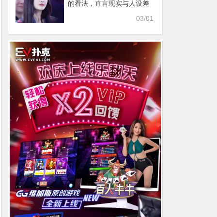
的看法，直言现实与人设差
别大
03/01