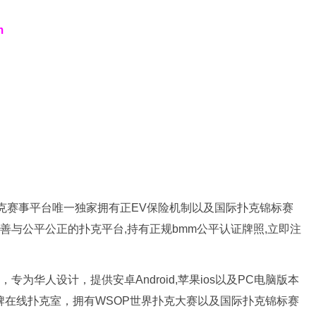
m
新扑克赛事平台唯一独家拥有正EV保险机制以及国际扑克锦标赛
完善与公平公正的扑克平台,持有正规bmm公平认证牌照,立即注
专为华人设计，提供安卓Android,苹果ios以及PC电脑版本
品牌在线扑克室，拥有WSOP世界扑克大赛以及国际扑克锦标赛