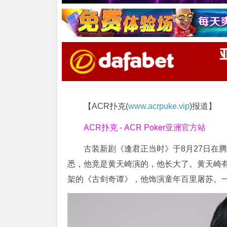
【ACR扑克(
www.acrpuke.vip
)报道】
ACR扑克 - ACR Poker亚洲官方站
古装新剧《逢君正当时》于8月27日在
悉，他竟是黄天崎演的，他长大了。黄天崎有
架的《古剑奇谭》，他饰演童年百里屠苏。