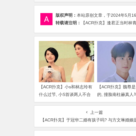
版权声明：
本站原创文章，于2024年5月1
转载请注明：
【ACR扑克】逢君正当时林青
【ACR扑克】小s和林志玲有
【ACR扑克】魏尊
什么过节, 小S首谈两人不合
的, 撞脸南柱赫真人
传闻说了什么
比颜值被质疑
上一篇
【ACR扑克】于冠华二婚有孩子吗? 与方文琳婚姻是如何结