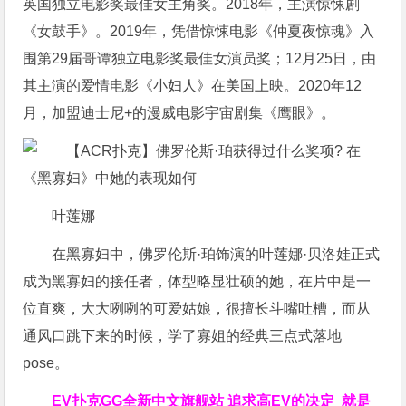
英国独立电影奖最佳女主角奖。2018年，主演惊悚剧
《女鼓手》。2019年，凭借惊悚电影《仲夏夜惊魂》入
围第29届哥谭独立电影奖最佳女演员奖；12月25日，由
其主演的爱情电影《小妇人》在美国上映。2020年12
月，加盟迪士尼+的漫威电影宇宙剧集《鹰眼》。
叶莲娜
在黑寡妇中，佛罗伦斯·珀饰演的叶莲娜·贝洛娃正式
成为黑寡妇的接任者，体型略显壮硕的她，在片中是一
位直爽，大大咧咧的可爱姑娘，很擅长斗嘴吐槽，而从
通风口跳下来的时候，学了寡姐的经典三点式落地
pose。
EV扑克GG
全新中文旗舰站
追求高EV
的决定
就是