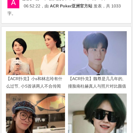
06:52:22
，由
ACR Poker亚洲官方站
发表，共 1033
字。
【ACR扑克】小s和林志玲有什
【ACR扑克】魏尊是几几年的,
么过节, 小S首谈两人不合传闻
撞脸南柱赫真人与照片对比颜值
说了什么
被质疑