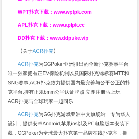
WPT扑克下载：
www.wptpk.com
APL扑克下载：
www.aplpk.cc
DD扑克下载：
www.ddpuke.vip
【关于
ACR扑克
】
ACR扑克
为GGPoker亚洲推出的全新扑克赛事平台
唯一独家拥有正EV保险机制以及国际扑克锦标赛MTT和
SNG赛事,ACR扑克致力提供国内最完善与公平公正的扑
克平台,持有正规bmm公平认证牌照,立即注册马上玩
ACR扑克与全球玩家一起同乐
ACR扑克
为GG扑克游戏亚洲中文旗舰站，专为华人
设计，提供安卓Android,苹果ios以及PC电脑版本安装下
载，GGPoker为全球最大扑克第一品牌在线扑克室，拥