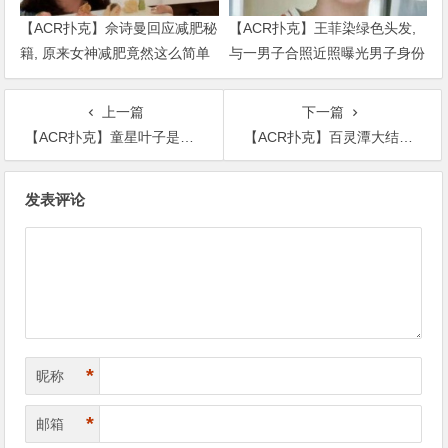
【ACR扑克】佘诗曼回应减肥秘
【ACR扑克】王菲染绿色头发,
籍, 原来女神减肥竟然这么简单
与一男子合照近照曝光男子身份
被扒出
上一篇
下一篇
【ACR扑克】童星叶子是哪里人? 正当红却退圈考上了清华大学照片曝光
【ACR扑克】百灵潭大结局是悲剧吗? 全员都be了好惨还有番外吗
文
发表评论
章
导
航
*
昵称
*
邮箱