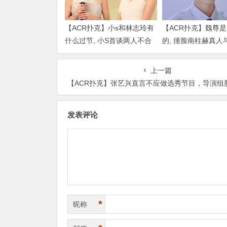
【ACR扑克】小s和林志玲有
【ACR扑克】魏尊
什么过节, 小S首谈两人不合
的, 撞脸南柱赫真人
传闻说了什么
比颜值被质疑
上一篇
【ACR扑克】张艺兴直言不应做选秀节目，导演组脸色不好看哪有人这么
发表评论
*
昵称