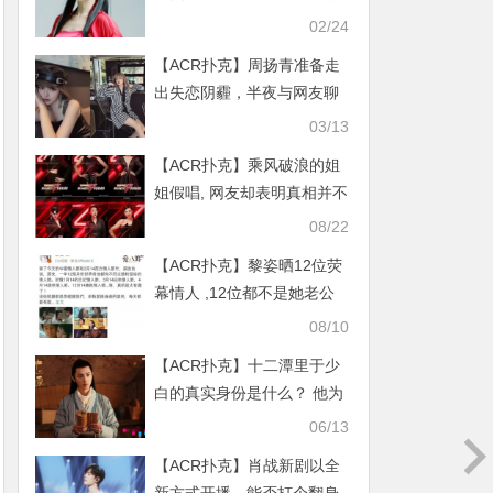
相如何？
02/24
【ACR扑克】周扬青准备走
出失恋阴霾，半夜与网友聊
天自曝对婚恋态度
03/13
【ACR扑克】乘风破浪的姐
姐假唱, 网友却表明真相并不
简单！
08/22
【ACR扑克】黎姿晒12位荧
幕情人 ,12位都不是她老公
黎姿却嫁残障富豪
08/10
【ACR扑克】十二潭里于少
白的真实身份是什么？ 他为
什么被封印在画中
06/13
【ACR扑克】肖战新剧以全