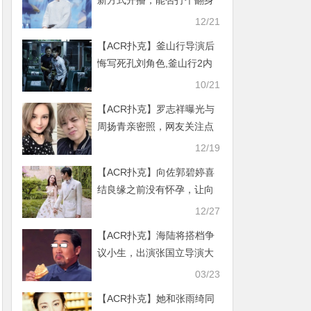
新方式开播，能否打个翻身
仗就看这一下了
12/21
【ACR扑克】釜山行导演后
悔写死孔刘角色,釜山行2内
容写不下去了！
10/21
【ACR扑克】罗志祥曝光与
周扬青亲密照，网友关注点
却走偏怎么不用繁体了？
12/19
【ACR扑克】向佐郭碧婷喜
结良缘之前没有怀孕，让向
家着急豪门之路不好走
12/27
【ACR扑克】海陆将搭档争
议小生，出演张国立导演大
作《末代厨娘》
03/23
【ACR扑克】她和张雨绮同