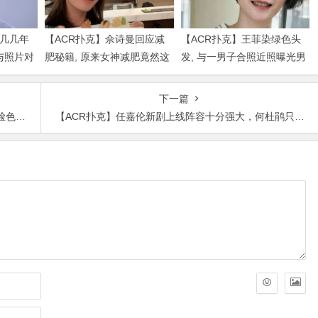
是几几年
【ACR扑克】佘诗曼回应减
【ACR扑克】王菲染绿色头
与照片对
肥秘籍, 原来女神减肥竟然这
发, 与一男子合照近照曝光男
么简单
子身份被扒出
下一篇
实在的
【ACR扑克】任嘉伦新剧上线阵容十分强大，何杜鹃只能当女二