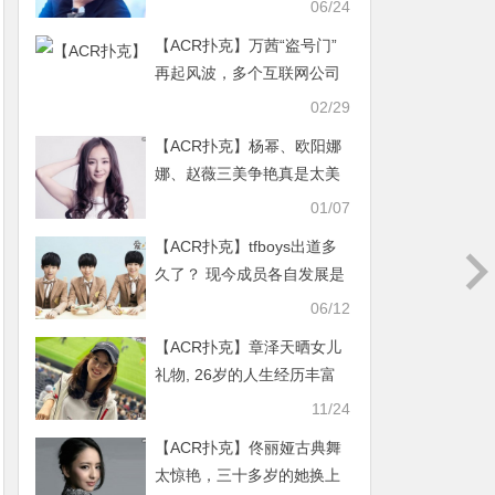
其称号由来
06/24
【ACR扑克】万茜“盗号门”
再起风波，多个互联网公司
介入这次万茜翻车了？
02/29
【ACR扑克】杨幂、欧阳娜
娜、赵薇三美争艳真是太美
了
01/07
【ACR扑克】tfboys出道多
久了？ 现今成员各自发展是
解散了吗
06/12
【ACR扑克】章泽天晒女儿
礼物, 26岁的人生经历丰富
引网友们疯狂自嘲
11/24
【ACR扑克】佟丽娅古典舞
太惊艳，三十多岁的她换上