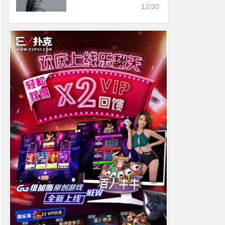
古装犹如画中仙子
12/30