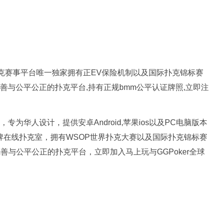
新扑克赛事平台唯一独家拥有正EV保险机制以及国际扑克锦标赛
完善与公平公正的扑克平台,持有正规bmm公平认证牌照,立即注
专为华人设计，提供安卓Android,苹果ios以及PC电脑版本
品牌在线扑克室，拥有WSOP世界扑克大赛以及国际扑克锦标赛
完善与公平公正的扑克平台，立即加入马上玩与GGPoker全球