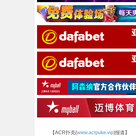
【ACR扑克(
www.acrpuke.vip
)报道】