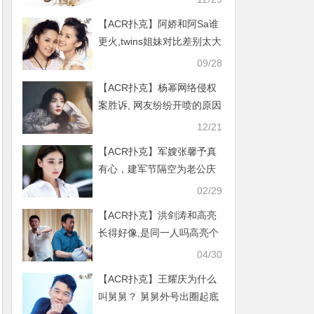
【ACR扑克】阿娇和阿Sa谁
更火,twins姐妹对比差别太大
09/28
【ACR扑克】杨幂网络侵权
案胜诉, 网友纷纷开喷的原因
让人误解
12/21
【ACR扑克】军嫂张馨予真
有心，建军节隔空为老公庆
生同时官宣军旅题材新剧
02/29
【ACR扑克】洪剑涛和高亮
长得好像,是同一人吗高亮个
人资料简介
04/30
【ACR扑克】王耀庆为什么
叫舅舅？ 舅舅外号出圈起底