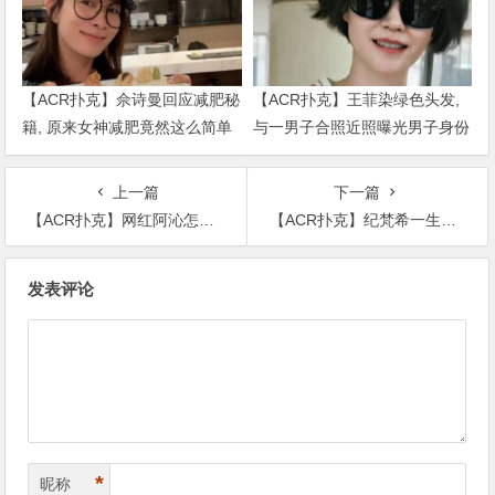
【ACR扑克】佘诗曼回应减肥秘
【ACR扑克】王菲染绿色头发,
籍, 原来女神减肥竟然这么简单
与一男子合照近照曝光男子身份
被扒出
上一篇
下一篇
【ACR扑克】网红阿沁怎么那么有钱 ,起底阿沁发家史很简单！
【ACR扑克】纪梵希一生未娶是为她？ 起底其感情过往他为何不结婚！
文
发表评论
章
导
航
*
昵称