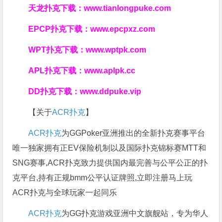
天龙扑克下载：
www.tianlongpuke.com
EPCP扑克下载：
www.epcpxz.com
WPT扑克下载：
www.wptpk.com
APL扑克下载：
www.aplpk.cc
DD扑克下载：
www.ddpuke.vip
【关于
ACR扑克
】
ACR扑克
为GGPoker亚洲推出的全新扑克赛事平台
唯一独家拥有正EV保险机制以及国际扑克锦标赛MTT和
SNG赛事,ACR扑克致力提供国内最完善与公平公正的扑
克平台,持有正规bmm公平认证牌照,立即注册马上玩
ACR扑克与全球玩家一起同乐
ACR扑克
为GG扑克游戏亚洲中文旗舰站，专为华人