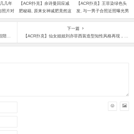
是几几年
【ACR扑克】佘诗曼回应减
【ACR扑克】王菲染绿色头
与照片对
肥秘籍, 原来女神减肥竟然这
发, 与一男子合照近照曝光男
么简单
子身份被扒出
下一篇
萌可爱
【ACR扑克】仙女姐姐刘亦菲西装造型知性风格再现，温柔大方