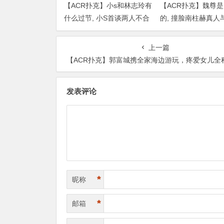
【ACR扑克】小s和林志玲有
【ACR扑克】魏尊
什么过节, 小S首谈两人不合
的, 撞脸南柱赫真人
传闻说了什么
比颜值被质疑
上一篇
【ACR扑克】郭富城携全家海边游玩，疼爱女儿全程陪玩1岁小女儿呆
发表评论
*
昵称
*
邮箱