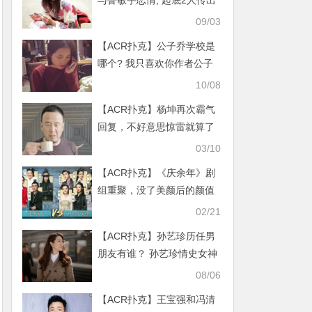
与鲁敏宇恋情, 起底2人传出
绯闻原委
09/03
【ACR扑克】公子乔学校是
哪个? 我只喜欢你作者公子
乔男女都不是?
10/08
【ACR扑克】杨坤再次霸气
回复，不好意思惊雷就算了
MC六道恶心了谁
03/10
【ACR扑克】《庆余年》剧
组重聚，没了美颜后的颜值
集体下滑
02/21
【ACR扑克】孙艺珍历任男
朋友有谁？ 孙艺珍情史女神
情路也很不顺
08/06
【ACR扑克】王宝强和冯清