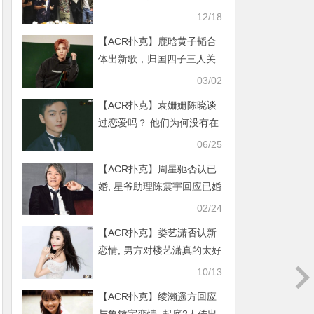
如何？
12/18
【ACR扑克】鹿晗黄子韬合
体出新歌，归国四子三人关
系破冰张艺兴却格格不入
03/02
【ACR扑克】袁姗姗陈晓谈
过恋爱吗？ 他们为何没有在
一起
06/25
【ACR扑克】周星驰否认已
婚, 星爷助理陈震宇回应已婚
传闻
02/24
【ACR扑克】娄艺潇否认新
恋情, 男方对楼艺潇真的太好
二人关系说不清楚了
10/13
【ACR扑克】绫濑遥方回应