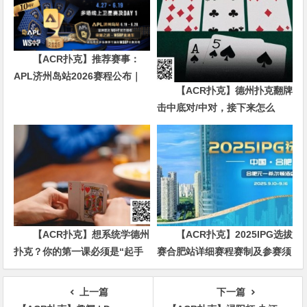
【ACR扑克】推荐赛事：
APL济州岛站2026赛程公布｜
【ACR扑克】德州扑克翻牌
₩12亿保底主赛事 + WSOP直
击中底对/中对，接下来怎么
通车 + 多场线上卫星赛
办？90%玩家都犯错的关键点！
【ACR扑克】想系统学德州
【ACR扑克】2025IPG选拔
扑克？你的第一课必须是“起手
赛合肥站详细赛程赛制及参赛须
牌范围”
知发布（更新版）
上一篇
下一篇