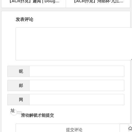
【ACR扑克】趣闻 | Doug Polk和Mike Matusow的单挑对决被提上了日程
【ACR扑克】浔阳杯·九江红强开业赛丨27人挺进奖励圈，TOM手拿84.6万记分牌独领风骚，冠军即将产生！
文
发表评论
章
导
航
昵
*
称
邮
*
箱
网
址
滑动解锁才能提交