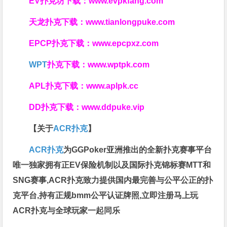
EV扑克坊下载：
www.evpkfang.com
天龙扑克下载：
www.tianlongpuke.com
EPCP扑克下载：
www.epcpxz.com
WPT
扑克下载：
www.wptpk.com
APL扑克下载：
www.aplpk.cc
DD扑克下载：
www.ddpuke.vip
【关于
ACR扑克
】
ACR扑克
为GGPoker亚洲推出的全新扑克赛事平台
唯一独家拥有正EV保险机制以及国际扑克锦标赛MTT和
SNG赛事,ACR扑克致力提供国内最完善与公平公正的扑
克平台,持有正规bmm公平认证牌照,立即注册马上玩
ACR扑克与全球玩家一起同乐